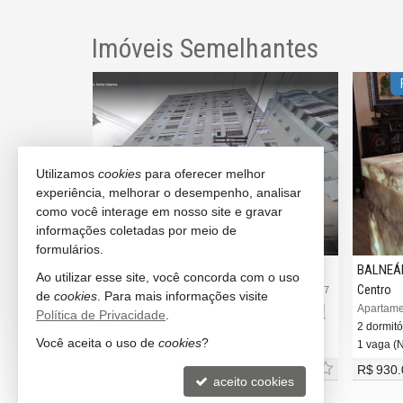
Imóveis Semelhantes
LOCALIZAÇÃO
Utilizamos
cookies
para oferecer melhor
experiência, melhorar o desempenho, analisar
como você interage em nosso site e gravar
informações coletadas por meio de
formulários.
BALNEÁRIO CAMBORIÚ
BALNEÁ
Ao utilizar esse site, você concorda com o uso
Centro
Centro
#3.867
#3.767
de
cookies
. Para mais informações visite
Mieli
Apartamento no Edifício Bruna
Apartamen
Política de Privacidade
.
2 dormitórios
2 dormitó
Você aceita o uso de
cookies
?
1 vaga (Rotativa)
1 vaga (
R$ 950.000,
R$ 930.
00
aceito cookies