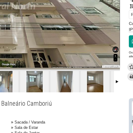
R
C
I
Os
al
 Balneário Camboriú
Sacada / Varanda
Sala de Estar
Sala de Jantar