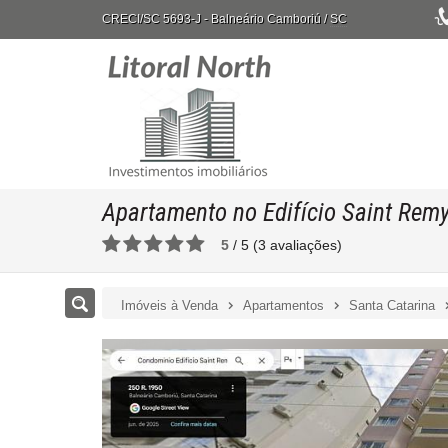
CRECI/SC 5693-J
- Balneário Camboriú /
SC
Apartamento no Edifício Saint Rem
5
/
5
(
3
avaliações)
Imóveis à Venda
Apartamentos
Santa Catarina