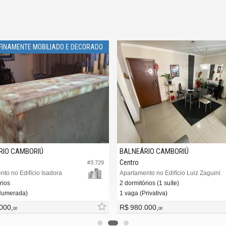
FINAMENTE MOBILIADO E DECORADO
RIO CAMBORIÚ
BALNEÁRIO CAMBORIÚ
Centro
#3.729
to no Edifício Isadora
Apartamento no Edifício Luiz Zaguini
rios
2 dormitórios (1 suíte)
Numerada)
1 vaga (Privativa)
000,
R$ 980.000,
00
00