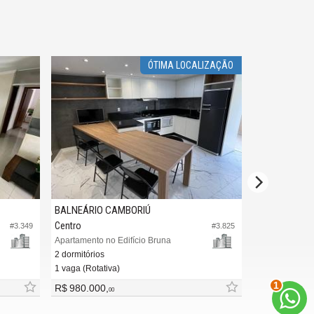
ÓTIMA LOCALIZAÇÃO
BALNEÁRIO CAMBORIÚ
BALNEÁRIO 
Centro
Centro
#3.349
#3.825
Apartamento no Edifício Bruna
Apartamento no
2 dormitórios
2 dormitórios (
1 vaga (Rotativa)
1 vaga (Numer
2
R$ 980.000,
R$ 1.000.00
00