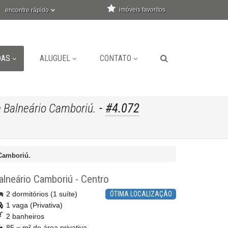
imóveis favoritos
encontre rápido
DAS
ALUGUEL
CONTATO
-
#4.072
 Balneário Camboriú.
Camboriú.
alneário Camboriú
-
Centro
2 dormitórios (1 suíte)
ÓTIMA LOCALIZAÇÃO
1 vaga (Privativa)
2 banheiros
85,
m² de área privativa