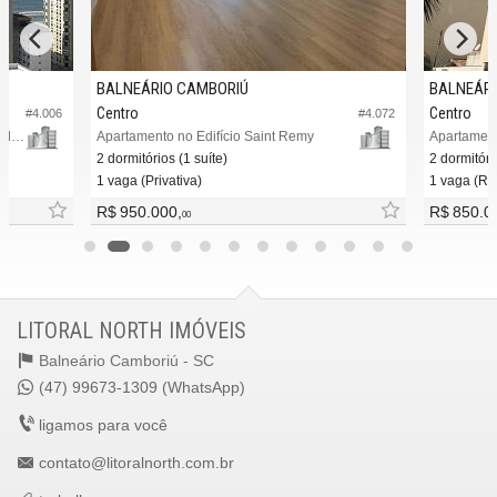
BALNEÁRIO CAMBORIÚ
BALNEÁRI
Centro
Centro
#4.006
#4.072
Apartamento no Edifício San Carlo Residence
Apartamento no Edifício Saint Remy
Apartament
2 dormitórios (1 suíte)
2 dormitóri
1 vaga (Privativa)
1 vaga (Rot
R$ 950.000,
R$ 850.0
00
LITORAL NORTH IMÓVEIS
Balneário Camboriú -
SC
(47) 99673-1309 (WhatsApp)
ligamos para você
contato@litoralnorth.com.br