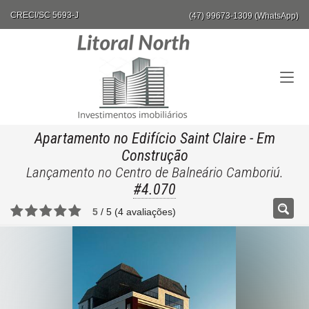
CRECI/SC 5693-J
(47) 99673-1309 (WhatsApp)
Apartamento no Edifício Saint Claire
- Em
Construção
Lançamento no Centro de Balneário Camboriú.
#4.070
5
/
5
(
4
avaliações)