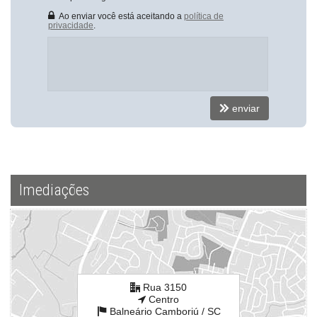
Medidores Individuais
Portão Eletrônico
Ao enviar você está aceitando a
política de
privacidade
.
Brinquedoteca
Gás Central
Elevador
Hall Decorado e Mobiliado
Acessibilidade para PNE
Endereço:
enviar
Rua 3150
Centro
Balneário Camboriú /
SC
ver mapa abaixo
Imediações
Rua 3150
Centro
Balneário Camboriú /
SC