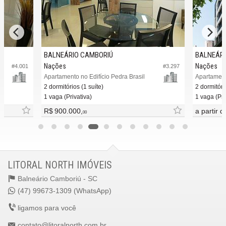
BALNEÁRIO CAMBORIÚ
BALNEÁRI
Nações
Nações
#4.001
#3.297
Apartamento no Edifício Pedra Brasil
Apartament
2 dormitórios (1 suíte)
2 dormitóri
1 vaga (Privativa)
1 vaga (Pri
R$ 900.000,
a partir 
00
LITORAL NORTH IMÓVEIS
Balneário Camboriú -
SC
(47) 99673-1309 (WhatsApp)
ligamos para você
contato@litoralnorth.com.br