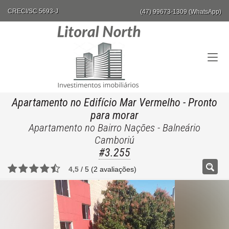
CRECI/SC 5693-J
(47) 99673-1309 (WhatsApp)
Apartamento no Edifício Mar Vermelho
- Pronto
para morar
Apartamento no Bairro Nações - Balneário
Camboriú
#3.255
4,5
/
5
(
2
avaliações)