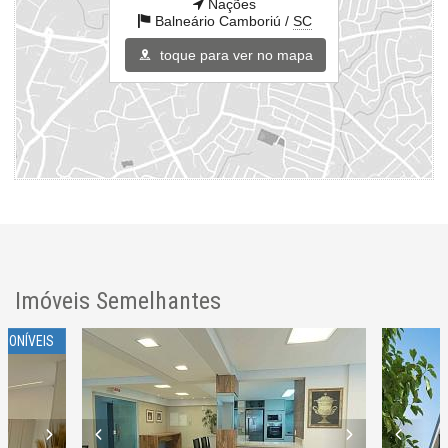
Nações
Balneário Camboriú /
SC
toque para ver no mapa
Imóveis Semelhantes
SPONÍVEIS