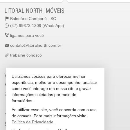
LITORAL NORTH IMÓVEIS
Balneário Camboriú -
SC
(47) 99673-1309 (WhatsApp)
ligamos para você
contato@litoralnorth.com.br
trabalhe conosco
VEJA MAIS
Utilizamos
cookies
para oferecer melhor
experiência, melhorar o desempenho, analisar
receba nosso newsletter
como você interage em nosso site e gravar
indicadores financeiros
informações coletadas por meio de
formulários.
cadastre seu imóvel
Ao utilizar esse site, você concorda com o uso
imóveis favoritos
de
cookies
. Para mais informações visite
Política de Privacidade
.
mapa de imóveis