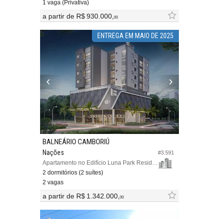
1 vaga (Privativa)
a partir de
R$ 930.000,
00
ENTREGA EM MAIO DE 2025
BALNEÁRIO CAMBORIÚ
Nações
#3.591
Apartamento no Edifício Luna Park Residence
2 dormitórios (2 suítes)
2 vagas
a partir de
R$ 1.342.000,
00