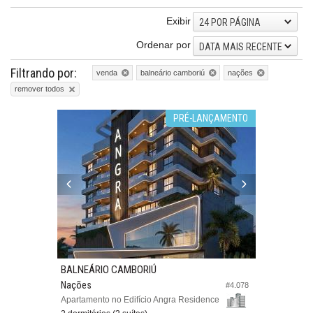
Exibir
24 POR PÁGINA
Ordenar por
DATA MAIS RECENTE
Filtrando por:
venda
balneário camboriú
nações
remover todos
PRÉ-LANÇAMENTO
BALNEÁRIO CAMBORIÚ
Nações
#4.078
Apartamento no Edifício Angra Residence