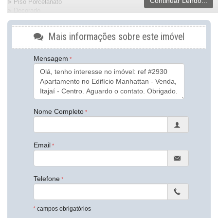
Continuar Lendo...
Piso Porcelanato
Decorado
Acabamento em Gesso
Móveis Planejados
Mais informações sobre este imóvel
Área de Serviço
Piscina Privativa
Sala de Estar
Mensagem
Sala de Jantar
Terraço
Cozinha Americana
Sacada Integrada
Lavabo
Nome Completo
Características do Empreendimento
Sauna
Sala de Jogos
Salão de Festas
Email
Piscina
Espaço Fitness
Portão Eletrônico
Playground
Telefone
Piscina Infantil
Bicicletário
Elevador
*
campos obrigatórios
Hall Decorado e Mobiliado