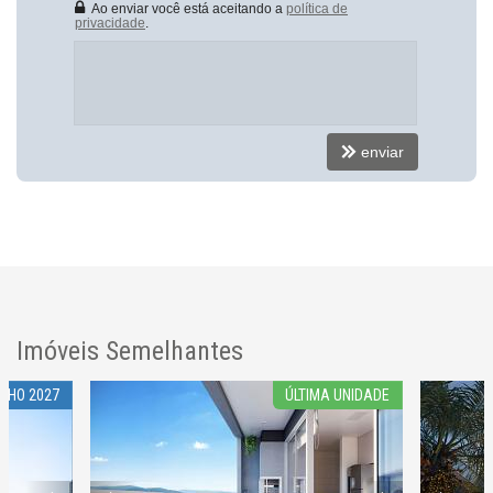
Ao enviar você está aceitando a
política de
Endereço:
privacidade
.
Eurico Adam
Centro
Itajaí /
SC
enviar
Imóveis Semelhantes
NHO 2027
ÚLTIMA UNIDADE