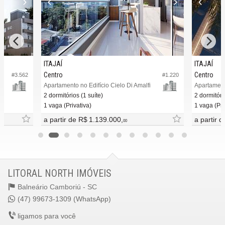
ITAJAÍ
ITAJAÍ
Centro
Centro
#3.562
#1.220
Apartamento no Edifício Cielo Di Amalfi
Apartamento
2 dormitórios (1 suíte)
2 dormitóri
1 vaga (Privativa)
1 vaga (Pri
a partir de
R$ 1.139.000,
a partir 
00
LITORAL NORTH IMÓVEIS
Balneário Camboriú -
SC
(47) 99673-1309 (WhatsApp)
ligamos para você