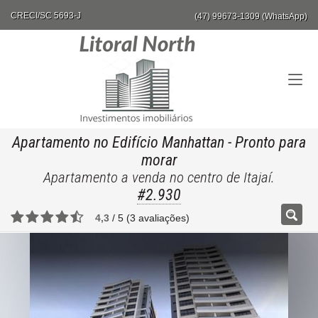
CRECI/SC 5693-J
(47) 99673-1309 (WhatsApp)
Apartamento no Edifício Manhattan
- Pronto para
morar
Apartamento a venda no centro de Itajaí.
#2.930
4,3
/
5
(
3
avaliações)