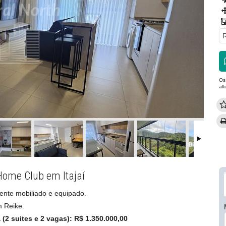
R
Os
al
Home Club em Itajaí
mente mobiliado e equipado.
 Reike.
(2 suites e 2 vagas): R$ 1.350.000,00