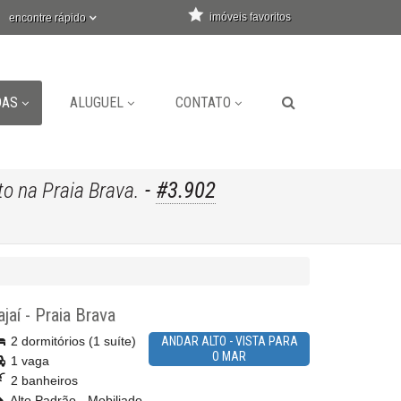
imóveis favoritos
encontre rápido
DAS
ALUGUEL
CONTATO
-
#3.902
o na Praia Brava.
ajaí
-
Praia Brava
2 dormitórios (1 suíte)
ANDAR ALTO - VISTA PARA
O MAR
1 vaga
2 banheiros
Alto Padrão - Mobiliado