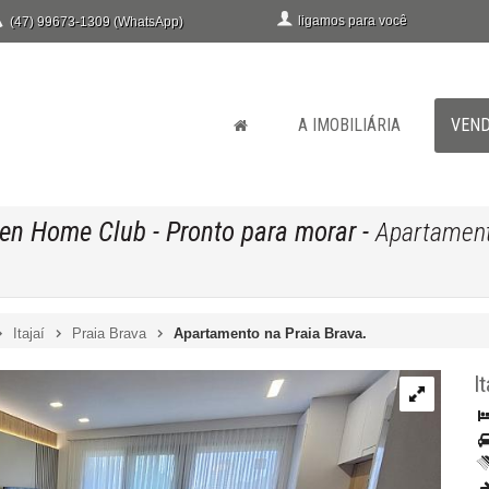
ligamos para você
(47) 99673-1309 (WhatsApp)
A IMOBILIÁRIA
VEN
den Home Club
- Pronto para morar
-
Apartament
Itajaí
Praia Brava
Apartamento na Praia Brava.
It