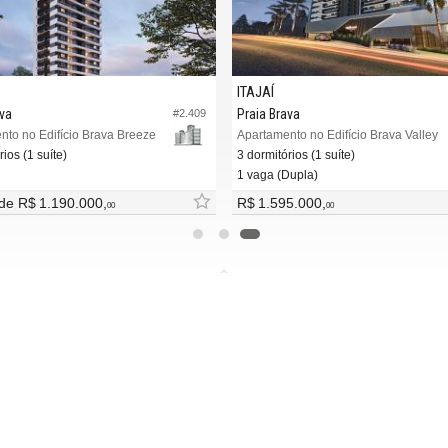
ITAJAÍ
ava
Praia Brava
#2.409
nto no Edifício Brava Breeze
Apartamento no Edifício Brava Valley
ios (1 suíte)
3 dormitórios (1 suíte)
1 vaga (Dupla)
 de
R$ 1.190.000,
R$ 1.595.000,
00
00
MAIS
REDES SOCIAIS
ba nosso newsletter
Facebook
adores financeiros
Twitter
tre seu imóvel
Instagram
 de imóveis
YouTube
Linked In