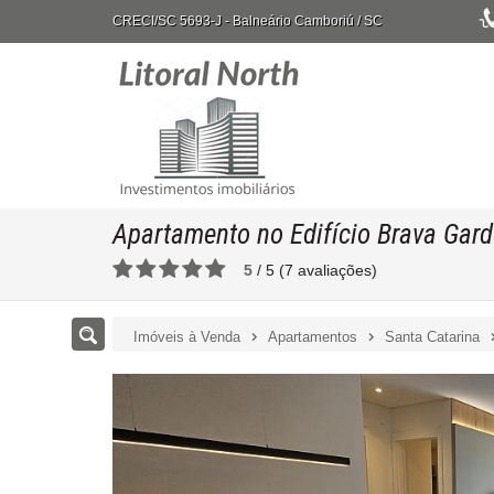
CRECI/SC 5693-J
- Balneário Camboriú /
SC
Apartamento no Edifício Brava Gar
5
/
5
(
7
avaliações)
Imóveis à Venda
Apartamentos
Santa Catarina