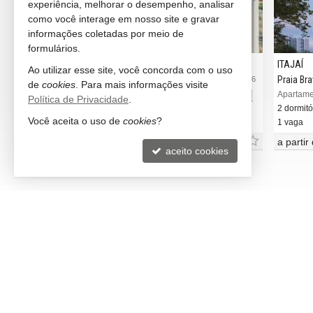
experiência, melhorar o desempenho, analisar
como você interage em nosso site e gravar
informações coletadas por meio de
formulários.
ITAJAÍ
ITAJAÍ
Ao utilizar esse site, você concorda com o uso
Praia Brava
Praia Br
#3.580
#1.636
de
cookies
. Para mais informações visite
Apartamento no Edifício Venice Brava House
Apartamento no Edifício Palm Coast
Apartame
Política de Privacidade
.
2 dormitórios (1 suíte)
2 dormitór
Você aceita o uso de
cookies
?
1 vaga (Privativa)
1 vaga
a partir de
R$ 1.750.000,
a partir
00
aceito cookies
LITORAL NORTH IMÓVEIS
VEJA 
Balneário Camboriú -
SC
rece
(47) 99673-1309 (WhatsApp)
indic
ligamos para você
cadas
contato@litoralnorth.com.br
mapa
trabalhe conosco