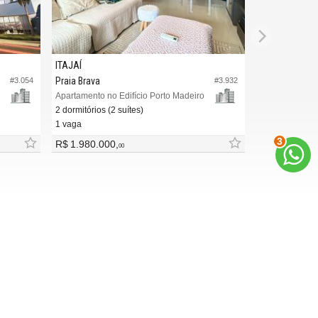
ITAJAÍ
Praia Brava
#3.054
#3.932
Apartamento no Edifício Porto Madeiro
2 dormitórios (2 suítes)
1 vaga
3
R$ 1.980.000,
00
INDICADORES
FINANCEIROS
CUB /
SC
R$ 3.151,24
CUB /
SC
variação
0,95%
Poupança
0,6738%
Dólar Comercial
R$ 5,10
Euro
R$ 5,88