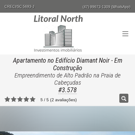
CRECI/SC 5693-J
(47) 99673-1309 (WhatsApp)
Apartamento no Edifício Diamant Noir
- Em
Construção
Empreendimento de Alto Padrão na Praia de
Cabeçudas
#3.578
5
/
5
(
2
avaliações)