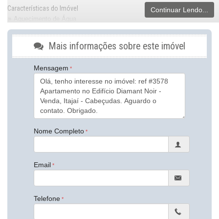
Características do Imóvel
Continuar Lendo...
Aquecimento de Água
Churrasqueira
Despensa
Mais informações sobre este imóvel
Sistema de Alarme
Internet / WiFi
Piso Porcelanato
Mensagem
TV a Cabo
Infra para Ar Split
Andar Alto
Vista Livre
Vista Mar
Acabamento em Gesso
Fechadura Eletrônica
Nome Completo
Vista Panorâmica
Área de Serviço
Copa
Home Office
Email
Estar Íntimo
Living
Sacada / Varanda
Sacada com Churrasqueira
Telefone
Sala
Sala de Estar