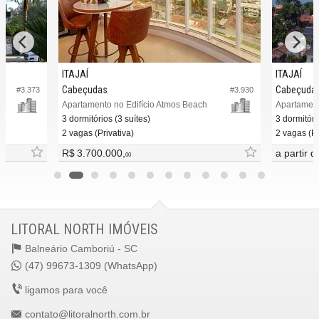
ITAJAÍ
ITAJAÍ
Cabeçudas
Cabeçuda
#3.373
#3.930
Apartamento no Edifício Atmos Beach
3 dormitórios (3 suítes)
3 dormitóri
2 vagas (Privativa)
2 vagas (Pr
R$ 3.700.000,
a partir 
00
LITORAL NORTH IMÓVEIS
Balneário Camboriú -
SC
(47) 99673-1309 (WhatsApp)
ligamos para você
contato@litoralnorth.com.br