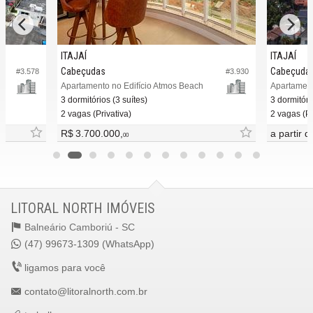
ITAJAÍ
ITAJAÍ
Cabeçudas
Cabeçuda
#3.578
#3.930
Apartamento no Edifício Atmos Beach
3 dormitórios (3 suítes)
3 dormitóri
2 vagas (Privativa)
2 vagas (Pr
R$ 3.700.000,
a partir 
00
LITORAL NORTH IMÓVEIS
Balneário Camboriú -
SC
(47) 99673-1309 (WhatsApp)
ligamos para você
contato@litoralnorth.com.br