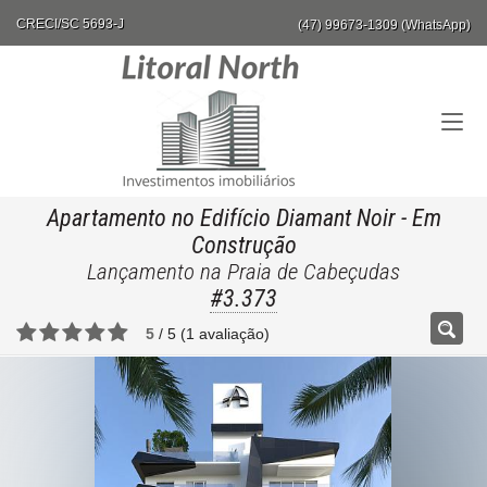
CRECI/SC 5693-J
(47) 99673-1309 (WhatsApp)
Apartamento no Edifício Diamant Noir
- Em
Construção
Lançamento na Praia de Cabeçudas
#3.373
5
/
5
(
1
avaliação)