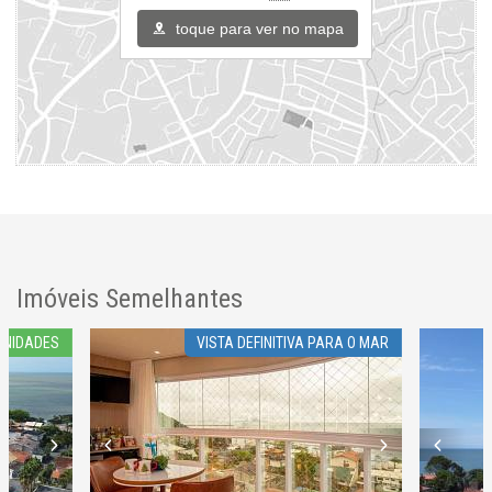
Endereço:
toque para ver no mapa
João Bauer Júnior
Cabeçudas
Itajaí /
SC
ver mapa abaixo
Imóveis Semelhantes
 UNIDADES
VISTA DEFINITIVA PARA O MAR