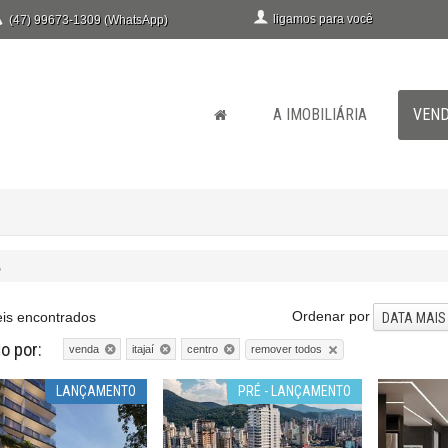
ligamos para você
(47) 99673-1309 (WhatsApp)
A IMOBILIÁRIA
VEN
o
Ordenar por
is encontrados
DATA MAIS
do por:
remover todos
venda
itajaí
centro
LANÇAMENTO
PRÉ - LANÇAMENTO