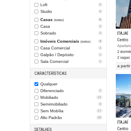
Loft
5
Studio
4
Casas
6
(todas)
Casa
3
ITAJAÍ
Sobrado
3
Centro
Imóveis Comerciais
3
(todos)
Casa Comercial
1
2 dormitó
Galpão / Depósito
1
2 vagas
Sala Comercial
1
a parti
CARACTERÍSTICAS
Qualquer
Diferenciado
2
Mobiliado
15
Semimobiliado
6
Sem Mobília
17
Alto Padrão
38
ITAJAÍ
Centro
DETALHES