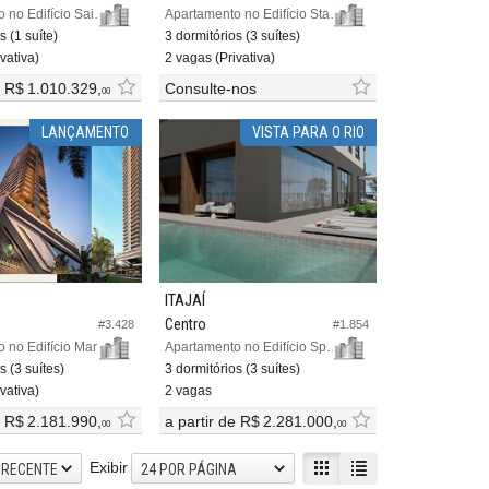
Apartamento no Edifício Saint Malo
Apartamento no Edifício Star Class Home
s (1 suíte)
3 dormitórios (3 suítes)
vativa)
2 vagas (Privativa)
e
R$ 1.010.329,
Consulte-nos
00
LANÇAMENTO
VISTA PARA O RIO
ITAJAÍ
Centro
#3.428
#1.854
Apartamento no Edifício Marina Bay
Apartamento no Edifício Space Soul
s (3 suítes)
3 dormitórios (3 suítes)
vativa)
2 vagas
e
R$ 2.181.990,
a partir de
R$ 2.281.000,
00
00
Exibir
 RECENTE
24 POR PÁGINA