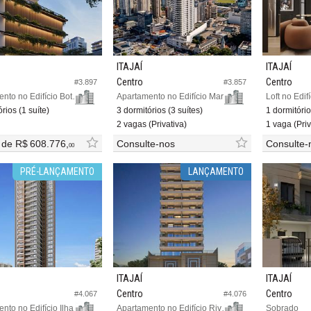
ITAJAÍ
ITAJAÍ
Centro
Centro
#3.897
#3.857
Apartamento no Edifício Bothanic
Apartamento no Edifício Marina Sky
Loft no Edif
rios (1 suíte)
3 dormitórios (3 suítes)
1 dormitóri
2 vagas (Privativa)
1 vaga (Priv
r de
R$ 608.776,
Consulte-nos
Consulte-
00
PRÉ-LANÇAMENTO
LANÇAMENTO
ITAJAÍ
ITAJAÍ
Centro
Centro
#4.067
#4.076
Apartamento no Edifício Ilha de Cozumel
Apartamento no Edifício Rivello Residencial
Sobrado