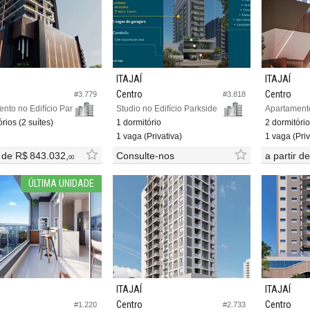
ITAJAÍ
ITAJAÍ
Centro
Centro
#3.779
#3.818
Apartamento no Edifício Paramount 116
Studio no Edifício Parkside
rios (2 suítes)
1 dormitório
2 dormitório
1 vaga (Privativa)
1 vaga (Priv
r de
R$ 843.032,
Consulte-nos
a partir d
00
ÚLTIMA UNIDADE
ITAJAÍ
ITAJAÍ
Centro
Centro
#1.220
#2.733