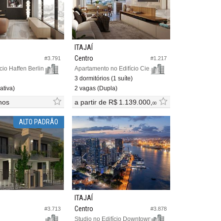
ITAJAÍ
Centro
#3.791
#1.217
ício Haffen Berlin
Apartamento no Edifício Cielo Di Amalfi
o
3 dormitórios (1 suíte)
ativa)
2 vagas (Dupla)
nos
a partir de
R$ 1.139.000,
00
ALTO PADRÃO
ITAJAÍ
Centro
#3.713
#3.878
Studio no Edifício Downtown