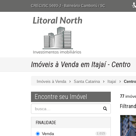
CRECI/SC 5693-J
- Balneário Camboriú /
SC
Imóveis à Venda em Itajaí - Centro
Imóveis à Venda
Santa Catarina
Itajaí
Centr
Encontre seu Imóvel
77
imóve
Filtran
FINALIDADE
Venda
1.015