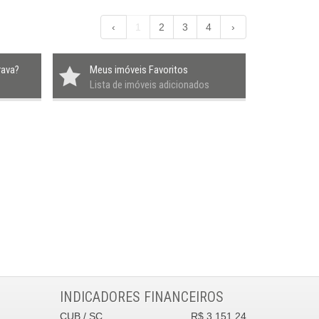
‹
1
2
3
4
›
rava?
Meus imóveis Favoritos
Lista de imóveis adicionados
INDICADORES
FINANCEIROS
CUB /
SC
R$ 3.151,24