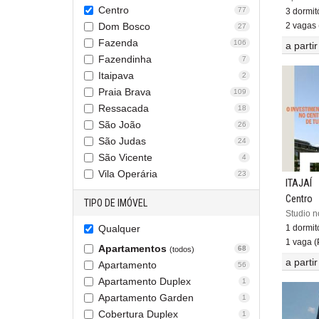
Centro
77
3 dormitó
2 vagas 
Dom Bosco
27
Fazenda
106
a parti
Fazendinha
7
Itaipava
2
Praia Brava
109
Ressacada
18
São João
26
São Judas
24
São Vicente
4
Vila Operária
23
ITAJAÍ
Centro
TIPO DE IMÓVEL
Studio n
Qualquer
1 dormit
1 vaga (P
Apartamentos
68
(todos)
a parti
Apartamento
56
Apartamento Duplex
1
Apartamento Garden
1
Cobertura Duplex
1