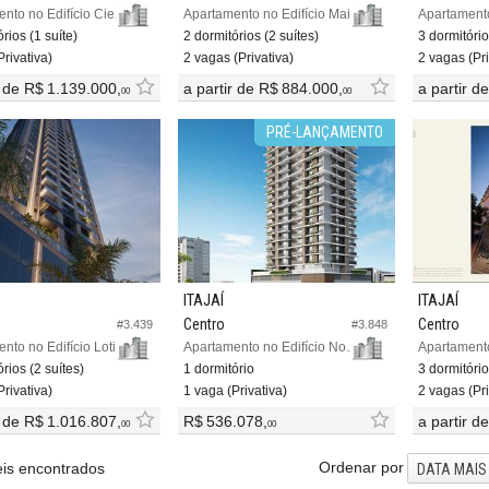
Apartamento no Edifício Cielo Di Amalfi
Apartamento no Edifício Maiori
rios (1 suíte)
2 dormitórios (2 suítes)
3 dormitório
rivativa)
2 vagas (Privativa)
2 vagas (Pri
r de
R$ 1.139.000,
a partir de
R$ 884.000,
a partir d
00
00
PRÉ-LANÇAMENTO
ITAJAÍ
ITAJAÍ
Centro
Centro
#3.439
#3.848
Apartamento no Edifício Lotisa Art Tower
Apartamento no Edifício Now Residence
rios (2 suítes)
1 dormitório
3 dormitório
rivativa)
1 vaga (Privativa)
2 vagas (Pri
r de
R$ 1.016.807,
R$ 536.078,
a partir d
00
00
Ordenar por
is encontrados
DATA MAIS