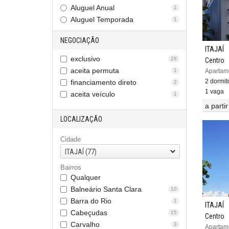
Aluguel Anual
1
Aluguel Temporada
1
NEGOCIAÇÃO
ITAJAÍ
exclusivo
28
Centro
aceita permuta
1
2 dormitó
financiamento direto
2
1 vaga
aceita veículo
1
a parti
LOCALIZAÇÃO
Cidade
ITAJAÍ (77)
Bairros
Qualquer
Balneário Santa Clara
10
Barra do Rio
1
ITAJAÍ
Cabeçudas
15
Centro
Carvalho
3