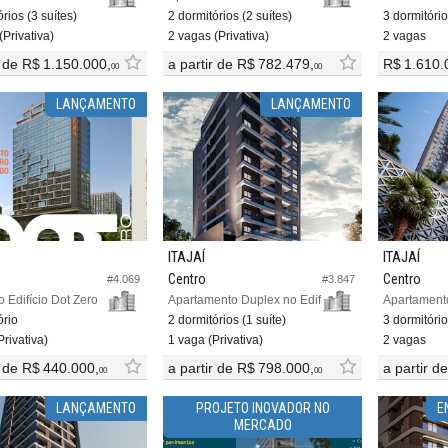
rios (3 suítes)
2 dormitórios (2 suítes)
3 dormitório
(Privativa)
2 vagas (Privativa)
2 vagas
r de
R$ 1.150.000,
a partir de
R$ 782.479,
R$ 1.610.
00
00
LANÇAMENTO
LANÇAMENTO
ITAJAÍ
ITAJAÍ
Centro
Centro
#4.069
#3.847
o Edifício Dot Zero
Apartamento Duplex no Edifício Urban Life Home
ório
2 dormitórios (1 suíte)
3 dormitório
rivativa)
1 vaga (Privativa)
2 vagas
r de
R$ 440.000,
a partir de
R$ 798.000,
a partir d
00
00
LANÇAMENTO
PROJETO INOVADOR NO
E
MERCADO