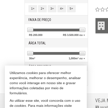
1+
2+
3+
4+
5+
FAIXA DE PREÇO
R$
200.000
R$
3.500.000 ou +
ÁREA TOTAL
30
m²
1,000
m²
ou +
ÁREA PRIVATIVA
Utilizamos
cookies
para oferecer melhor
experiência, melhorar o desempenho, analisar
20
m²
550
m²
ou +
como você interage em nosso site e gravar
informações coletadas por meio de
formulários.
LITORAL NORTH IMÓVEIS
VEJA 
Ao utilizar esse site, você concorda com o uso
de
cookies
. Para mais informações visite
Balneário Camboriú -
SC
rece