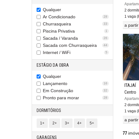
Qualquer
2 dormitó
Ar Condicionado
1 vaga (P
28
Churrasqueira
33
a parti
Piscina Privativa
1
Sacada / Varanda
26
Sacada com Churrasqueira
44
Internet / WiFi
5
ESTÁGIO DA OBRA
Qualquer
Lançamento
16
ITAJAÍ
Em Construção
32
Centro
Pronto para morar
28
2 dormitó
DORMITÓRIOS
1 vaga (P
a parti
1+
2+
3+
4+
5+
77
imóve
GARAGENS