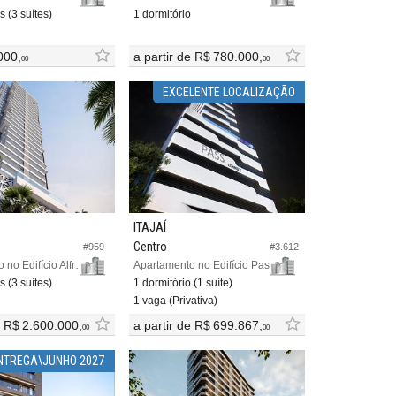
s (3 suítes)
1 dormitório
000,
a partir de
R$ 780.000,
00
00
EXCELENTE LOCALIZAÇÃO
ITAJAÍ
Centro
#959
#3.612
Apartamento no Edifício Alfredo Volpi Residence
Apartamento no Edifício Pass Connect
s (3 suítes)
1 dormitório (1 suíte)
1 vaga (Privativa)
e
R$ 2.600.000,
a partir de
R$ 699.867,
00
00
NTREGA\JUNHO 2027