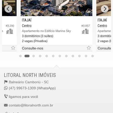
ITAJAÍ
ITAJAÍ
Centro
Centro
#3.290
#3.857
ome
Apartamento no Edifício Marina Sky
3 dormitórios (3 suítes)
3 dormitóri
2 vagas (Privativa)
2 vagas (Pr
Consulte-nos
Consulte
LITORAL NORTH IMÓVEIS
Balneário Camboriú -
SC
(47) 99673-1309 (WhatsApp)
ligamos para você
contato@litoralnorth.com.br