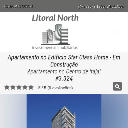
CRECI/SC 5693-J
(47) 99673-1309 (WhatsApp)
Apartamento no Edifício Star Class Home
- Em
Construção
Apartamento no Centro de Itajaí
#3.324
5
/
5
(
6
avaliações)