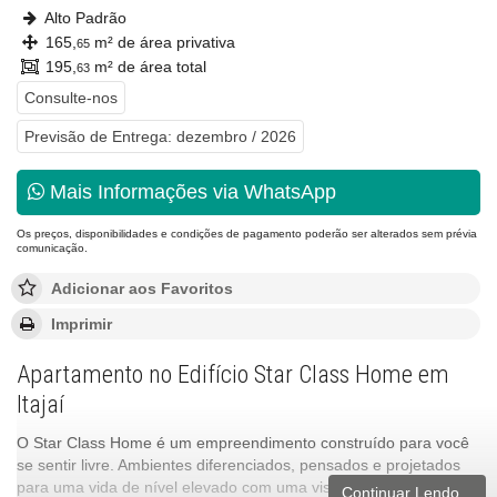
Alto Padrão
165,
m² de área privativa
65
195,
m² de área total
63
Consulte-nos
Previsão de Entrega: dezembro / 2026
Mais Informações via WhatsApp
Os preços, disponibilidades e condições de pagamento poderão ser alterados sem prévia
comunicação.
Adicionar aos Favoritos
Imprimir
Apartamento no Edifício Star Class Home em
Itajaí
O Star Class Home é um empreendimento construído para você
se sentir livre. Ambientes diferenciados, pensados e projetados
para uma vida de nível elevado com uma vista incrível da Marina
Continuar Lendo...