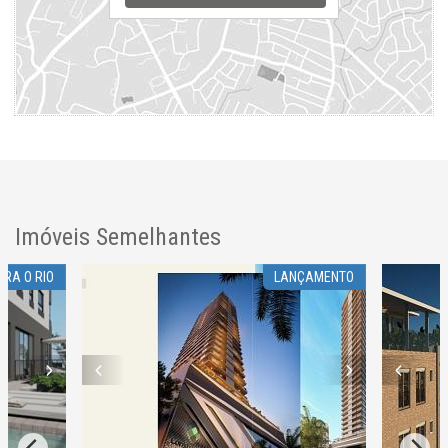
Imóveis Semelhantes
ARA O RIO
LANÇAMENTO