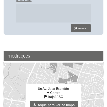
privacidade
.
Gás Central
Elevador
Endereço:
Av. Joca Brandão
Centro
enviar
Itajaí /
SC
ver mapa abaixo
Imediações
Av. Joca Brandão
Centro
Itajaí /
SC
toque para ver no mapa