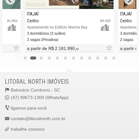
ITAJAÍ
ITAJAÍ
Centro
Centro
#1.854
#3.428
Apartamento no Edifício Marina Bay
Apartament
3 dormitórios (3 suítes)
3 dormitóri
2 vagas (Privativa)
2 vagas
a partir de
R$ 2.181.990,
a partir 
00
LITORAL NORTH IMÓVEIS
Balneário Camboriú -
SC
(47) 99673-1309 (WhatsApp)
ligamos para você
contato@litoralnorth.com.br
trabalhe conosco