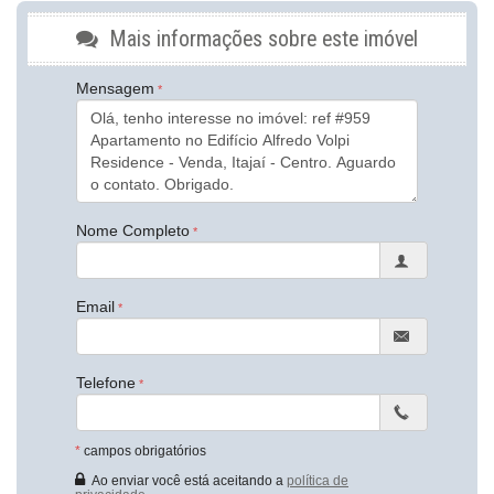
Piso Laminado
Piso Porcelanato
Mais informações sobre este imóvel
Área de Serviço
Copa
Mensagem
Estar Íntimo
Sacada com Churrasqueira
Sala
Sala de Estar
Sala de Jantar
Cozinha
Cozinha Americana
Espaço Gourmet
Nome Completo
Lavabo
Características do Empreendimento
Gerador
Email
Sala de Jogos
Salão de Festas
Piscina
Espaço Gourmet
Telefone
Espaço Fitness
Medidores Individuais
Playground
*
campos obrigatórios
Brinquedoteca
Piscina Infantil
Ao enviar você está aceitando a
política de