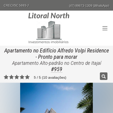
CRECI/SC 5693-J
(47) 99673-1309 (WhatsApp)
Apartamento no Edifício Alfredo Volpi Residence
- Pronto para morar
Apartamento Alto-padrão no Centro de Itajaí
#959
5
/
5
(
10
avaliações)