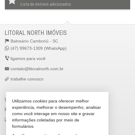
Lista de imóveis adicionados
LITORAL NORTH IMÓVEIS
Balneário Camboriú -
SC
(47) 99673-1309 (WhatsApp)
ligamos para você
contato@litoralnorth.com.br
trabalhe conosco
VEJA MAIS
Utilizamos
cookies
para oferecer melhor
experiência, melhorar o desempenho, analisar
receba nosso newsletter
como você interage em nosso site e gravar
indicadores financeiros
informações coletadas por meio de
formulários.
cadastre seu imóvel