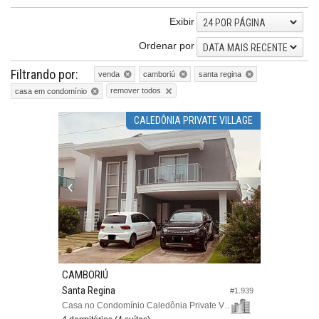
Exibir
24 POR PÁGINA
Ordenar por
DATA MAIS RECENTE
Filtrando por:
venda
camboriú
santa regina
remover todos
casa em condomínio
CALEDÔNIA PRIVATE VILLAGE
CAMBORIÚ
Santa Regina
#1.939
Casa no Condomínio Caledônia Private Village