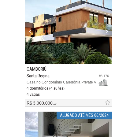
CAMBORIÚ
Santa Regina
#3.176
Casa no Condomínio Caledônia Private Village
4 dormitórios (4 suítes)
4 vagas
R$ 3.000.000,
00
ALUGADO ATÉ MÊS 06/2024