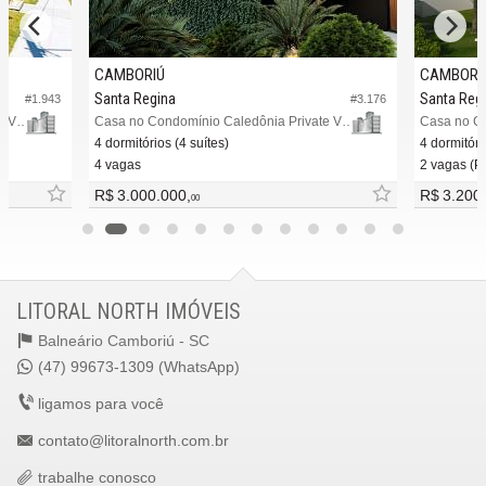
CAMBORIÚ
CAMBORI
Santa Regina
Santa Reg
#1.943
#3.176
Casa no Condomínio Caledônia Private Village
Casa no Condomínio Caledônia Private Village
4 dormitórios (4 suítes)
4 dormitóri
4 vagas
2 vagas (Pr
R$ 3.000.000,
R$ 3.200
00
LITORAL NORTH IMÓVEIS
Balneário Camboriú -
SC
(47) 99673-1309 (WhatsApp)
ligamos para você
contato@litoralnorth.com.br
trabalhe conosco