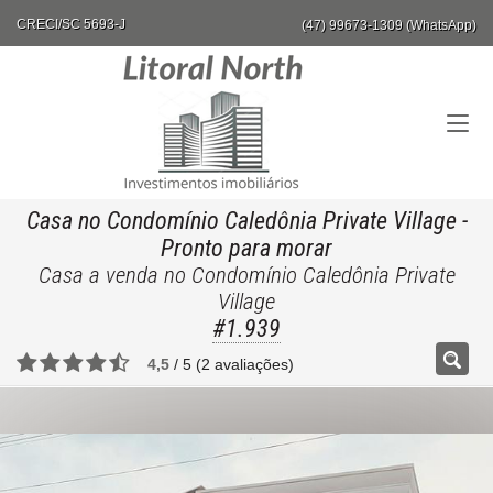
CRECI/SC 5693-J
(47) 99673-1309 (WhatsApp)
Casa no Condomínio Caledônia Private Village
-
Pronto para morar
Casa a venda no Condomínio Caledônia Private
Village
#1.939
4,5
/
5
(
2
avaliações)