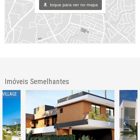
Gás Central
toque para ver no mapa
Endereço:
Rua Ivo José Rebello
Santa Regina
Camboriú /
SC
ver mapa abaixo
Imóveis Semelhantes
E VILLAGE