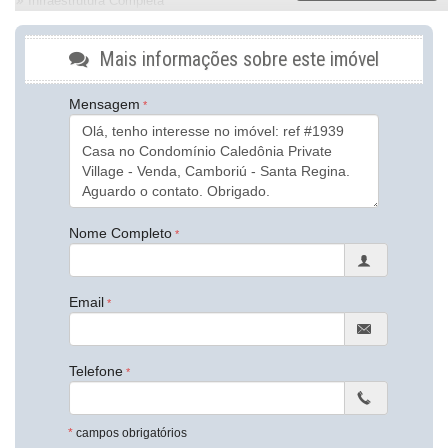
Infraestrutura Completa
Natureza
Club House
Área de lazer linear
Mais informações sobre este imóvel
Características do Imóvel
Mensagem
Aquecimento de Água
Ar Condicionado
Churrasqueira
Despensa
Internet / WiFi
Piso Porcelanato
Área de Serviço
Copa/Cozinha
Nome Completo
Estar Íntimo
Living
Piscina Privativa
Email
Sacada / Varanda
Sala
Sala de Estar
Sala de Jantar
Telefone
Sala para 2 Ambientes
Cozinha Americana
Espaço Gourmet
Jardim
*
campos obrigatórios
Hidromassagem