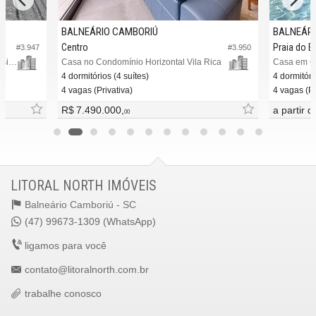
BALNEÁRIO CAMBORIÚ
BALNEÁRI
Centro
Praia do E
#3.947
#3.950
Casa em Condomínio no Bella Vista Residence Club
Casa no Condomínio Horizontal Vila Rica
Casa em C
4 dormitórios (4 suítes)
4 dormitóri
4 vagas (Privativa)
4 vagas (Pr
R$ 7.490.000,
a partir 
00
LITORAL NORTH IMÓVEIS
Balneário Camboriú -
SC
(47) 99673-1309 (WhatsApp)
ligamos para você
contato@litoralnorth.com.br
trabalhe conosco