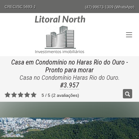
CRECI/SC 5693-J
(47) 99673-1309 (WhatsApp)
Casa em Condomínio no Haras Rio do Ouro
-
Pronto para morar
Casa no Condomínio Haras Rio do Ouro.
#3.957
5
/
5
(
2
avaliações)