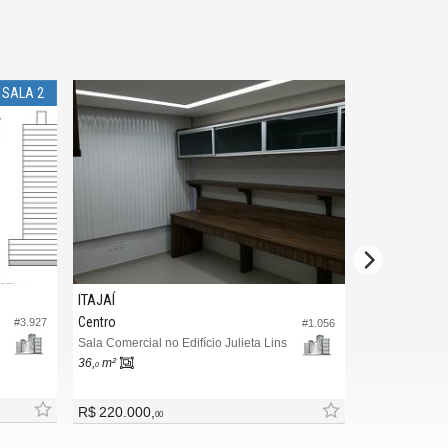
 SALA 2
ITAJAÍ
BALNEÁRIO 
Centro
Centro
#3.927
#1.056
Sala Comercial no Edifício Julieta Lins
Ponto Comercia
36,
m²
145,
m²
0
0
R$ 220.000,
R$ 800.000,
00
0