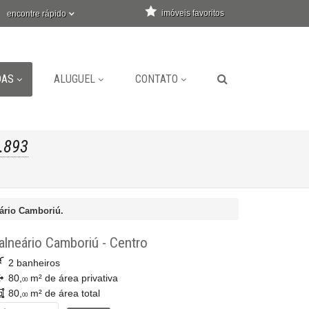
imóveis favoritos
encontre rápido
DAS
ALUGUEL
CONTATO
.893
eário Camboriú.
alneário Camboriú
-
Centro
2 banheiros
80,
m² de área privativa
00
80,
m² de área total
00