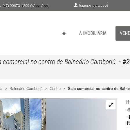
ligamos para você
(47) 99673-1309 (WhatsApp)
A IMOBILIÁRIA
VEN
-
#2
a comercial no centro de Balneário Camboriú.
na
Balneário Camboriú
Centro
Sala comercial no centro de Baln
B