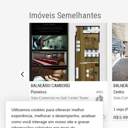
Imóveis Semelhantes
BALNEÁRIO CAMBORIÚ
BALNEÁ
Pioneiros
Centro
#2.158
#501
Sala Comercial no Gali Center Tower
Sala Com
Utilizamos
cookies
para oferecer melhor
1 vaga (Privativa)
1 vaga (P
experiência, melhorar o desempenho, analisar
a partir de
R$ 640.000,
R$ 5.99
00
como você interage em nosso site e gravar
informações coletadas por meio de