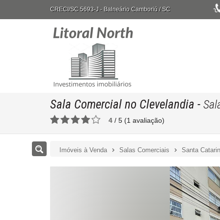
CRECI/SC 5693-J
- Balneário Camboriú /
SC
Sala Comercial no Clevelandia
-
Sal
4
/
5
(
1
avaliação)
Imóveis à Venda
Salas Comerciais
Santa Catari