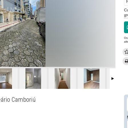
R
C
I
Os
al
eário Camboriú