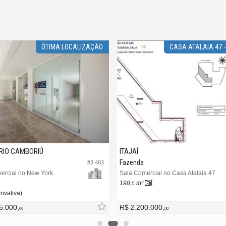
ÓTIMA LOCALIZAÇÃO
CASA ATALAIA 47 -
RIO CAMBORIÚ
ITAJAÍ
Fazenda
#3.483
ercial no New York
Sala Comercial no Casa Atalaia 47
198,
m²
5
rivativa)
5.000,
R$ 2.200.000,
00
00