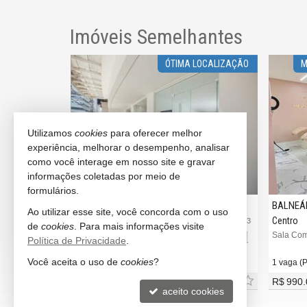
Imóveis Semelhantes
 47 - SALA 2
ÓTIMA LOCALIZAÇÃO
M
Utilizamos
cookies
para oferecer melhor
experiência, melhorar o desempenho, analisar
como você interage em nosso site e gravar
informações coletadas por meio de
formulários.
BALNEÁRIO CAMBORIÚ
BALNEÁ
Ao utilizar esse site, você concorda com o uso
Centro
Centro
#3.927
#3.483
de
cookies
. Para mais informações visite
47
Sala Comercial no New York
Sala Com
Política de Privacidade
.
Você aceita o uso de
cookies
?
1 vaga (Privativa)
1 vaga (P
R$ 5.995.000,
R$ 990.
00
aceito cookies