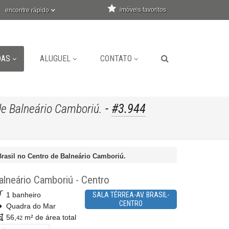
imóveis favoritos
encontre rápido
DAS
ALUGUEL
CONTATO
-
#3.944
de Balneário Camboriú.
Brasil no Centro de Balneário Camboriú.
alneário Camboriú
-
Centro
1 banheiro
SALA TÉRREA-AV. BRASIL-
CENTRO
Quadra do Mar
56,
m² de área total
42