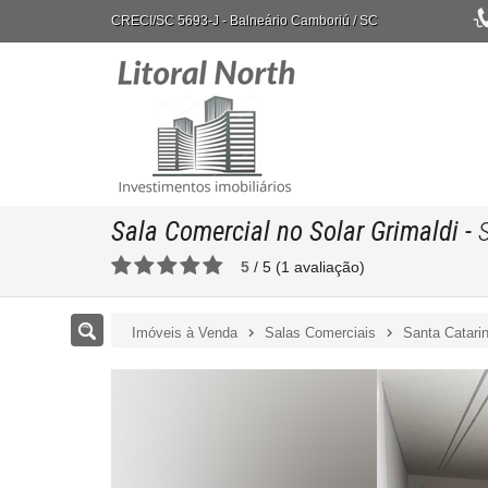
CRECI/SC 5693-J
- Balneário Camboriú /
SC
Sala Comercial no Solar Grimaldi
-
5
/
5
(
1
avaliação)
Imóveis à Venda
Salas Comerciais
Santa Catari