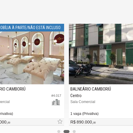
OBÍLIA À PARTE/NÃO ESTÁ INCLUSO
RIO CAMBORIÚ
BALNEÁRIO CAMBORIÚ
Centro
#4.017
ercial
Sala Comercial
rivativa)
1 vaga (Privativa)
000,
R$ 890.000,
00
00