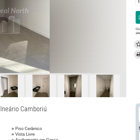
R
Os
al
alneário Camboriú
Piso Cerâmico
Vista Livre
Acabamento em Gesso