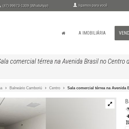
ligamos para você
(47) 99673-1309 (WhatsApp)
A IMOBILIÁRIA
VEN
Sala comercial térrea na Avenida Brasil no Centro 
na
Balneário Camboriú
Centro
Sala comercial térrea na Avenida 
B