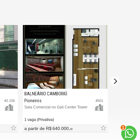
BALNEÁRIO CAMBORIÚ
ITAJAÍ
Pioneiros
Centro
#2.158
#501
Sala Comercial no Gali Center Tower
Sala Comercial 
36,
m²
0
1 vaga (Privativa)
2
a partir de
R$ 640.000,
R$ 220.000,
00
0