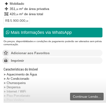
Mobiliado
351,
m² de área privativa
00
420,
m² de área total
00
R$ 5.900.000,
00
Mais Informações via WhatsApp
Os preços, disponibilidades e condições de pagamento poderão ser alterados sem prévia
comunicação.
Adicionar aos Favoritos
Imprimir
Características do Imóvel
Aquecimento de Água
Ar Condicionado
Churrasqueira
Despensa
Internet / WiFi
Piso Porcelanato
Continuar Lendo...
Piso Vinílico
Infra para Ar Split