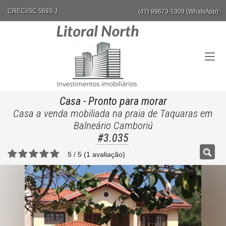
CRECI/SC 5693-J
(47) 99673-1309 (WhatsApp)
Casa
- Pronto para morar
Casa a venda mobiliada na praia de Taquaras em
Balneário Camboriú
#3.035
5
/
5
(
1
avaliação)