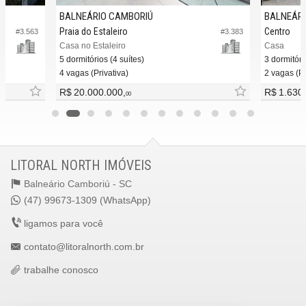
BALNEÁRIO CAMBORIÚ
BALNEÁRI
Praia do Estaleiro
Centro
#3.563
#3.383
Casa no Estaleiro
Casa
5 dormitórios (4 suítes)
3 dormitóri
4 vagas (Privativa)
2 vagas (Pr
R$ 20.000.000,
R$ 1.630
00
LITORAL NORTH IMÓVEIS
Balneário Camboriú -
SC
(47) 99673-1309 (WhatsApp)
ligamos para você
contato@litoralnorth.com.br
trabalhe conosco