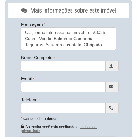
Área de Serviço
Dependência de Empregada
Mais informações sobre este imóvel
Piscina Privativa
Sala de Estar
Mensagem
Sala de Jantar
Sala para 2 Ambientes
Cozinha
Cozinha Americana
Espaço Gourmet
Jardim
Nome Completo
Closet
Lavabo
Banheiro de Serviço
Banheiro Social
Email
Suíte Master
Endereço:
Cambará
Telefone
Taquaras
Balneário Camboriú /
SC
ver mapa abaixo
*
campos obrigatórios
Ao enviar você está aceitando a
política de
privacidade
.