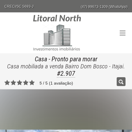
CRECI/SC 5693-J
(47) 99673-1309 (WhatsApp)
Casa
- Pronto para morar
Casa mobiliada a venda Bairro Dom Bosco - Itajai.
#2.907
5
/
5
(
1
avaliação)