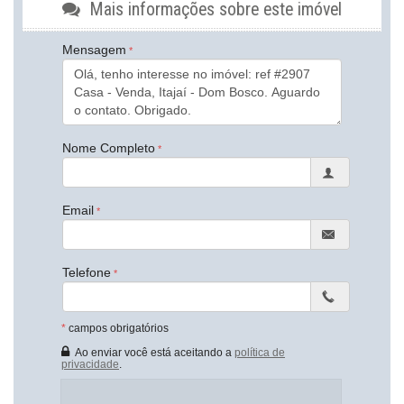
Sala de Jantar
Mais informações sobre este imóvel
Cozinha
Espaço Gourmet
Mensagem
Lavabo
Banheiro Social
Características do Empreendimento
Piscina
Portão Eletrônico
Nome Completo
Endereço:
Rua Imbituba
Dom Bosco
Email
Itajaí /
SC
ver mapa abaixo
Telefone
*
campos obrigatórios
Ao enviar você está aceitando a
política de
privacidade
.