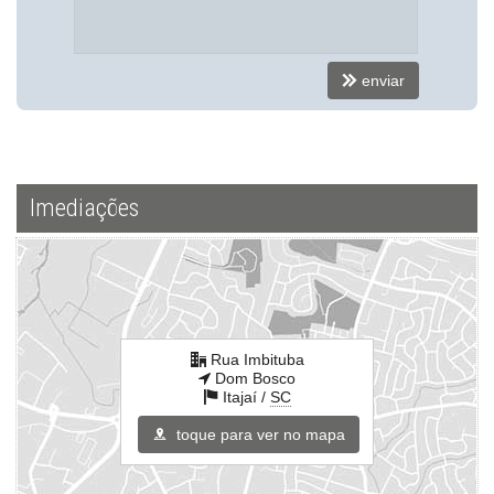
enviar
Imediações
Rua Imbituba
Dom Bosco
Itajaí /
SC
toque para ver no mapa