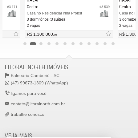
Centro
Centro
#3.171
#3.539
Casa no Residencial Irma Probst
Casa no Re
3 dormitórios (3 suítes)
3 dormitóri
2 vagas
2 vagas
R$ 1.300.000,
R$ 1.300
00
LITORAL NORTH IMÓVEIS
Balneário Camboriú -
SC
(47) 99673-1309 (WhatsApp)
ligamos para você
contato@litoralnorth.com.br
trabalhe conosco
VEJA MAIS