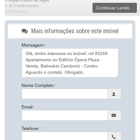
Aquecimento de Água
Ar Condicionado
Continuar Lendo...
Despensa
Piso Porcelanato
Andar Alto
Decorado
Mais informações sobre este imóvel
Móveis Planejados
Área de Serviço
Mensagem
Sacada com Churrasqueira
Sala de Estar
Sala de Jantar
Cozinha Americana
Hidromassagem
Lavabo
Características do Empreendimento
Nome Completo
Sauna
Sala de Jogos
Salão de Festas
Cinema
Email
Piscina
Quadra Esportiva
Espaço Fitness
Captação de Água
Telefone
Portão Eletrônico
Playground