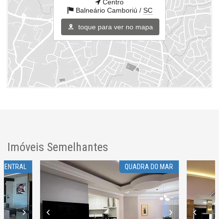
Centro
Balneário Camboriú /
SC
toque para ver no mapa
Imóveis Semelhantes
.CENTRAL
QUADRA DO MAR