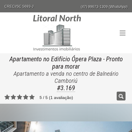
CRECI/SC 5693-J
(47) 99673-1309 (WhatsApp)
Apartamento no Edifício Ópera Plaza
- Pronto
para morar
Apartamento a venda no centro de Balneário
Camboriú
#3.169
5
/
5
(
1
avaliação)