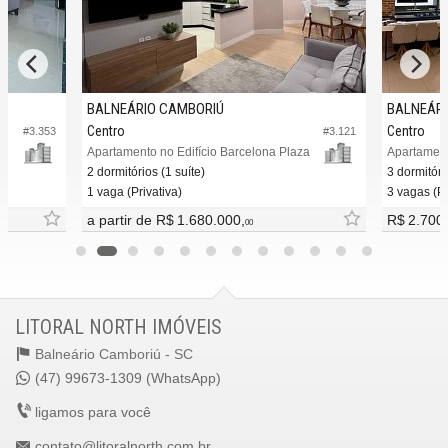
BALNEÁRIO CAMBORIÚ
BALNEÁRI
Centro
Centro
#3.353
#3.121
Apartamento no Edifício Barcelona Plaza
Apartament
2 dormitórios (1 suíte)
3 dormitóri
1 vaga (Privativa)
3 vagas (Pr
a partir de
R$ 1.680.000,
R$ 2.700
00
LITORAL NORTH IMÓVEIS
Balneário Camboriú -
SC
(47) 99673-1309 (WhatsApp)
ligamos para você
contato@litoralnorth.com.br