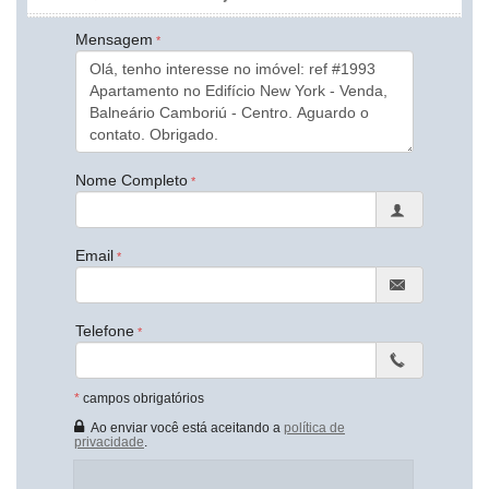
Sala de Jantar
Cozinha Americana
Mensagem
Sacada Integrada
Hidromassagem
Closet
Lavabo
Características do Empreendimento
Sauna
Sala de Jogos
Nome Completo
Salão de Festas
Cinema
Piscina
Espaço Fitness
Email
Playground
Piscina Infantil
Bicicletário
Gás Central
Telefone
Elevador
Endereço:
*
campos obrigatórios
Avenida Brasil
Ao enviar você está aceitando a
política de
Centro
privacidade
.
Balneário Camboriú /
SC
ver mapa abaixo