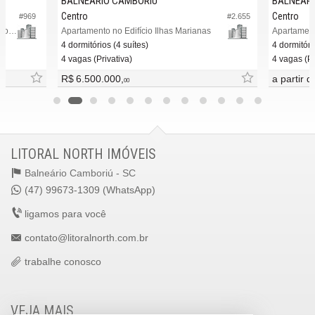
BALNEÁRIO CAMBORIÚ
BALNEÁRI
Centro
Centro
#969
#2.655
Apartamento no Edifício Marina Beach Towers Torre Atlantic
Apartamento no Edifício Ilhas Marianas
4 dormitórios (4 suítes)
4 dormitóri
4 vagas (Privativa)
4 vagas (Pr
R$ 6.500.000,
a partir 
00
LITORAL NORTH IMÓVEIS
Balneário Camboriú -
SC
(47) 99673-1309 (WhatsApp)
ligamos para você
contato@litoralnorth.com.br
trabalhe conosco
VEJA MAIS