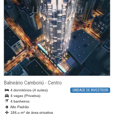
Balneário Camboriú
-
Centro
4 dormitórios (4 suítes)
UNIDADE DE INVESTIDOR
4 vagas (Privativa)
4 banheiros
Alto Padrão
184,
m² de área privativa
00