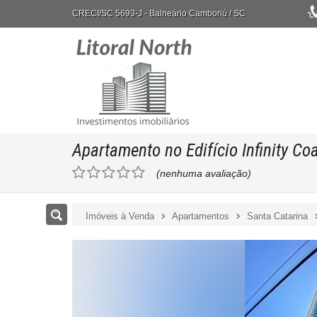
CRECI/SC 5693-J
- Balneário Camboriú /
SC
Apartamento no Edifício Infinity Co
(nenhuma avaliação)
Imóveis à Venda
Apartamentos
Santa Catarina