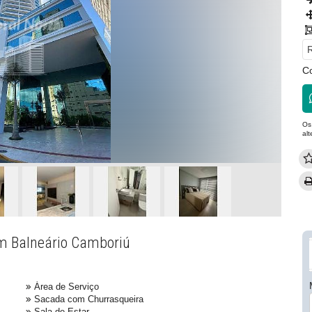
R
Co
Os
al
 em Balneário Camboriú
Área de Serviço
Sacada com Churrasqueira
Sala de Estar