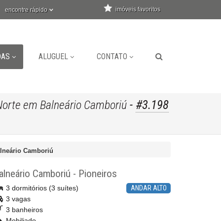
imóveis favoritos
encontre rápido
DAS
ALUGUEL
CONTATO
-
#3.198
Norte em Balneário Camboriú
alneário Camboriú
alneário Camboriú
-
Pioneiros
3 dormitórios (3 suítes)
ANDAR ALTO
3 vagas
3 banheiros
Mobiliado