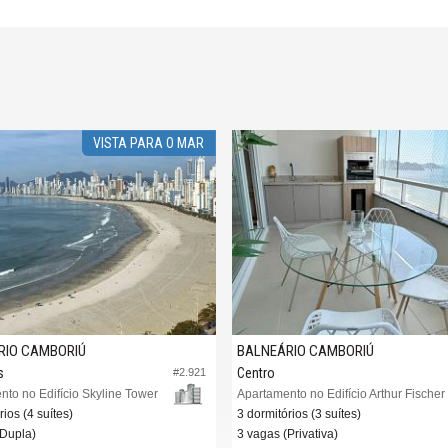
VISTA PARA O MAR
RIO CAMBORIÚ
BALNEÁRIO CAMBORIÚ
s
Centro
#2.921
to no Edifício Skyline Tower
Apartamento no Edifício Arthur Fischer
rios (4 suítes)
3 dormitórios (3 suítes)
(Dupla)
3 vagas (Privativa)