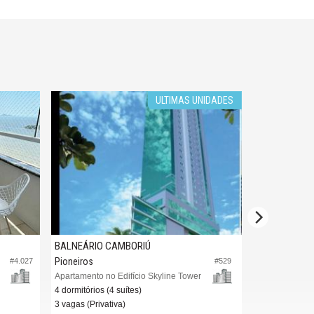
ULTIMAS UNIDADES
BALNEÁRIO CAMBORIÚ
BALNEÁRIO 
Pioneiros
Centro
#4.027
#529
Apartamento no Edifício Skyline Tower
4 dormitórios (4 suítes)
3 dormitórios (
3 vagas (Privativa)
3 vagas
2