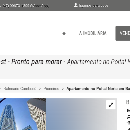
ligamos para você
(47) 99673-1309 (WhatsApp)
A IMOBILIÁRIA
VEN
ast
- Pronto para morar
-
Apartamento no Poltal 
Balneário Camboriú
Pioneiros
Apartamento no Poltal Norte em B
B