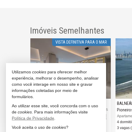
Imóveis Semelhantes
VISTA DEFINITIVA PARA O MAR
Utilizamos
cookies
para oferecer melhor
experiência, melhorar o desempenho, analisar
como você interage em nosso site e gravar
informações coletadas por meio de
formulários.
BALNEÁRIO CAMBORIÚ
BALNEÁ
Ao utilizar esse site, você concorda com o uso
Pioneiros
Pioneiro
#2.847
#3.995
de
cookies
. Para mais informações visite
ast Tower
Apartamento no Edifício Italian Residence
Apartamen
Política de Privacidade
.
4 dormitórios (4 suítes)
4 dormitó
Você aceita o uso de
cookies
?
2 vagas (Privativa)
3 vagas 