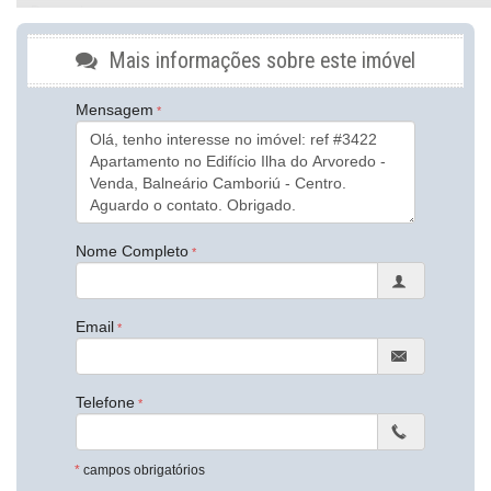
Decorado
Área de Serviço
Sala de Estar
Mais informações sobre este imóvel
Cozinha
Sacada Integrada
Mensagem
Banheiro Social
Características do Empreendimento
Salão de Festas
Captação de Água
Portão Eletrônico
Elevador
Coworking
Nome Completo
Hall Decorado e Mobiliado
Endereço:
Email
Rua 3604
Centro
Balneário Camboriú /
SC
ver mapa abaixo
Telefone
*
campos obrigatórios