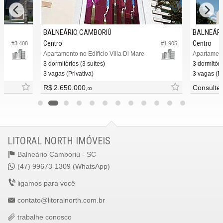
BALNEÁRIO CAMBORIÚ
BALNEÁRI
Centro
Centro
#3.408
#1.905
Apartamento no Edifício Villa Di Mare
Apartament
3 dormitórios (3 suítes)
3 dormitóri
3 vagas (Privativa)
3 vagas (Pr
R$ 2.650.000,
Consulte
00
LITORAL NORTH IMÓVEIS
Balneário Camboriú -
SC
(47) 99673-1309 (WhatsApp)
ligamos para você
contato@litoralnorth.com.br
trabalhe conosco