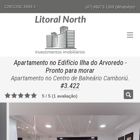
CRECI/SC 5693-J
(47) 99673-1309 (WhatsApp)
Apartamento no Edifício Ilha do Arvoredo
-
Pronto para morar
Apartamento no Centro de Balneário Camboriú.
#3.422
5
/
5
(
1
avaliação)