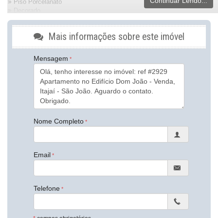
Continuar Lendo...
Piso Porcelanato
Decorado
Acabamento em Gesso
Móveis Planejados
Mais informações sobre este imóvel
Área de Serviço
Sacada / Varanda
Sala de Estar
Mensagem
Sala de Jantar
Cozinha Americana
Banheiro Social
Características do Empreendimento
Sala de Jogos
Salão de Festas
Nome Completo
Piscina
Espaço Fitness
Portão Eletrônico
Piscina Infantil
Email
Elevador
Hall Decorado e Mobiliado
Endereço:
Telefone
Rua Benjamin Franklin Pereira
São João
Itajaí /
SC