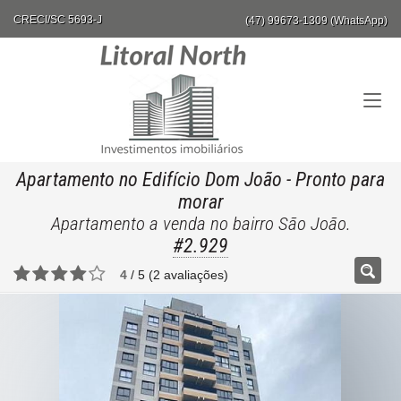
CRECI/SC 5693-J
(47) 99673-1309 (WhatsApp)
Apartamento no Edifício Dom João
- Pronto para
morar
Apartamento a venda no bairro São João.
#2.929
4
/
5
(
2
avaliações)