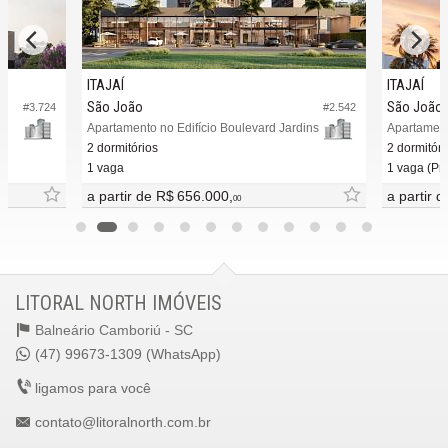
ITAJAÍ
ITAJAÍ
São João
São João
#3.724
#2.542
Apartamento no Edifício Boulevard Jardins
Apartament
2 dormitórios
2 dormitóri
1 vaga
1 vaga (Pri
a partir de
R$ 656.000,
a partir 
00
LITORAL NORTH IMÓVEIS
Balneário Camboriú -
SC
(47) 99673-1309 (WhatsApp)
ligamos para você
contato@litoralnorth.com.br