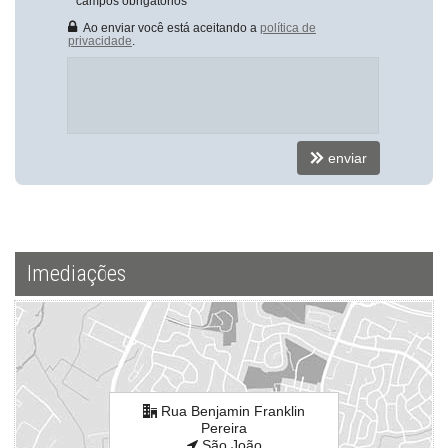
*
campos obrigatórios
ver mapa abaixo
Ao enviar você está aceitando a
política de
privacidade
.
enviar
Imediações
Rua Benjamin Franklin
Pereira
São João