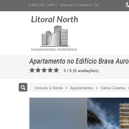
CRECI/SC 5693-J
- Balneário Camboriú /
SC
Apartamento no Edifício Brava Auro
5
/
5
(
6
avaliações)
Imóveis à Venda
Apartamentos
Santa Catarina