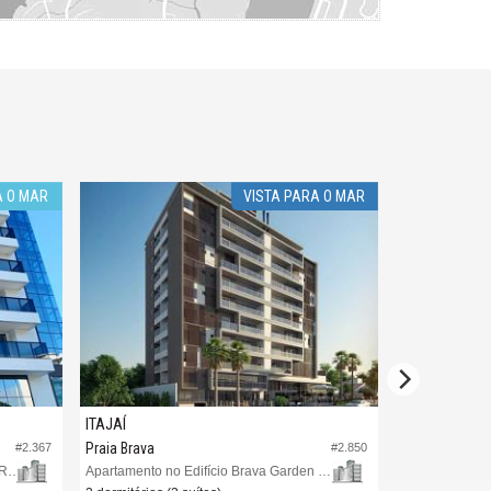
A O MAR
VISTA PARA O MAR
ALTO 
ITAJAÍ
ITAJAÍ
Praia Brava
Praia Brava
#2.367
#2.850
Apartamento no Edifício Brava Palace Residence
Apartamento no Edifício Brava Garden Residence
Apartamento n