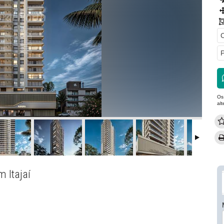
C
P
Os
al
 Itajaí