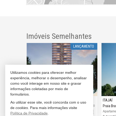
Imóveis Semelhantes
LANÇAMENTO
Utilizamos
cookies
para oferecer melhor
experiência, melhorar o desempenho, analisar
como você interage em nosso site e gravar
informações coletadas por meio de
formulários.
ITAJAÍ
ITAJAÍ
Ao utilizar esse site, você concorda com o uso
Praia Brava
Praia Br
#3.306
#3.980
de
cookies
. Para mais informações visite
ts
Apartamento no Edifício Brava Park Residence
Política de Privacidade
.