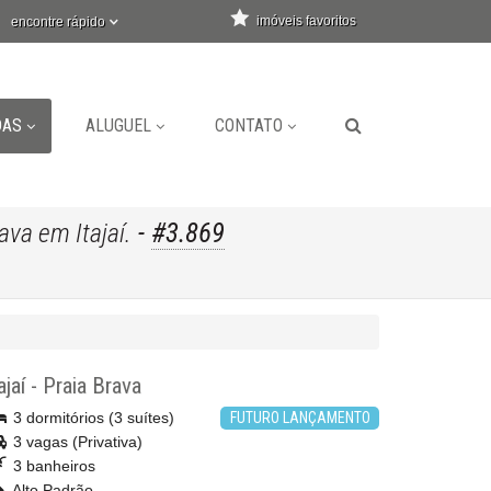
imóveis favoritos
encontre rápido
DAS
ALUGUEL
CONTATO
-
#3.869
ava em Itajaí.
ajaí
-
Praia Brava
3 dormitórios (3 suítes)
FUTURO LANÇAMENTO
3 vagas (Privativa)
3 banheiros
Alto Padrão