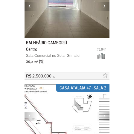
BALNEÁRIO CAMBORIÚ
Centro
#3.944
Sala Comercial no Solar Grimaldi
56,
m²
4
R$ 2.500.000,
00
CASA ATALAIA 47 - SALA 2