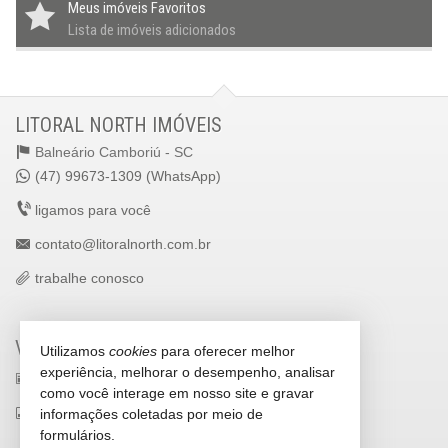
Meus imóveis Favoritos
Lista de imóveis adicionados
LITORAL NORTH IMÓVEIS
Balneário Camboriú -
SC
(47) 99673-1309 (WhatsApp)
ligamos para você
contato@litoralnorth.com.br
trabalhe conosco
VEJA MAIS
Utilizamos
cookies
para oferecer melhor
experiência, melhorar o desempenho, analisar
receba nosso newsletter
como você interage em nosso site e gravar
indicadores financeiros
informações coletadas por meio de
formulários.
cadastre seu imóvel