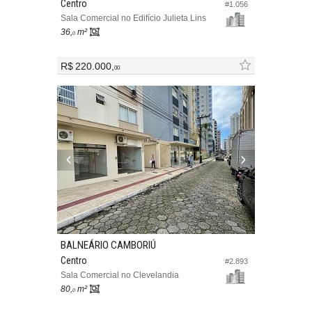
Centro
#1.056
Sala Comercial no Edifício Julieta Lins
36,
m²
0
R$ 220.000,
00
BALNEÁRIO CAMBORIÚ
Centro
#2.893
Sala Comercial no Clevelandia
80,
m²
0