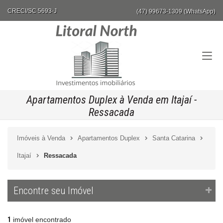
CRECI/SC 5693-J
(47) 99673-1309 (WhatsApp)
Apartamentos Duplex à Venda em Itajaí -
Ressacada
Imóveis à Venda
Apartamentos Duplex
Santa Catarina
Itajaí
Ressacada
Encontre seu Imóvel
1
imóvel encontrado