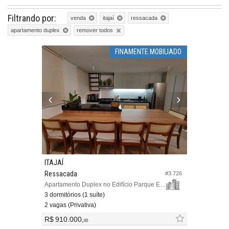
Filtrando por:
venda
itajaí
ressacada
remover todos
apartamento duplex
FINAMENTE MOBILIADO
ITAJAÍ
Ressacada
#3.726
Apartamento Duplex no Edifício Parque Europeu Smart Confort
3 dormitórios (1 suíte)
2 vagas (Privativa)
R$ 910.000,
00