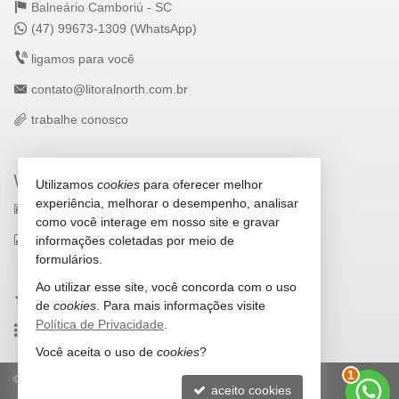
Balneário Camboriú -
SC
(47) 99673-1309 (WhatsApp)
ligamos para você
contato@litoralnorth.com.br
trabalhe conosco
VEJA MAIS
Utilizamos
cookies
para oferecer melhor
experiência, melhorar o desempenho, analisar
receba nosso newsletter
como você interage em nosso site e gravar
indicadores financeiros
informações coletadas por meio de
formulários.
cadastre seu imóvel
Ao utilizar esse site, você concorda com o uso
imóveis favoritos
de
cookies
. Para mais informações visite
Política de Privacidade
.
mapa de imóveis
Você aceita o uso de
cookies
?
2
©
2026
CRECI/SC 5693-J
Política de Privacidade
aceito cookies