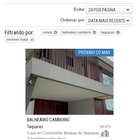
Exibir
24 POR PÁGINA
Ordenar por
DATA MAIS RECENTE
Filtrando por:
venda
balneário camboriú
taquaras
remover todos
PRÓXIMO DO MAR
BALNEÁRIO CAMBORIÚ
Taquaras
#3.973
Casa no Condomínio Bosque de Taquaras