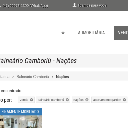
ligamos para você
(47) 99673-1309 (WhatsApp)
A IMOBILIÁRIA
VEN
alneário Camboriú - Nações
tarina
Balneário Camboriú
Nações
 encontrado
do por:
venda
balneário camboriú
nações
apartamento garden
FINAMENTE MOBILIADO