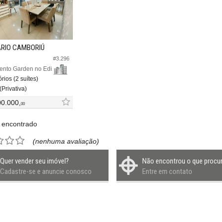
RIO CAMBORIÚ
#3.296
Apartamento Garden no Edifício Bella Vitta
rios (2 suítes)
(Privativa)
00.000,
00
 encontrado
(nenhuma avaliação)
Quer vender seu imóvel?
Não encontrou o que procu
Cadastre-se e anuncie conosco
Entre em contato