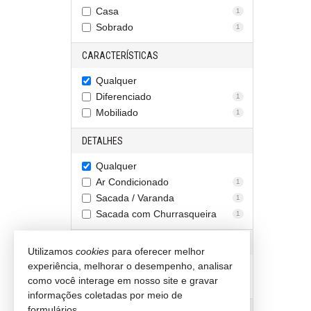
Casa
1
Sobrado
1
CARACTERÍSTICAS
Qualquer
Diferenciado
1
Mobiliado
1
DETALHES
Qualquer
Ar Condicionado
1
Sacada / Varanda
1
Sacada com Churrasqueira
1
ESTÁGIO DA OBRA
Utilizamos
cookies
para oferecer melhor
experiência, melhorar o desempenho, analisar
Qualquer
como você interage em nosso site e gravar
Pronto para morar
1
informações coletadas por meio de
formulários.