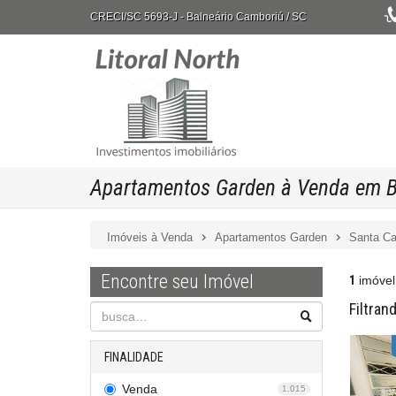
CRECI/SC 5693-J
- Balneário Camboriú /
SC
Apartamentos Garden à Venda em B
Imóveis à Venda
Apartamentos Garden
Santa Ca
Encontre seu Imóvel
1
imóvel
Filtran
FINALIDADE
Venda
1.015