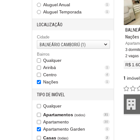
Aluguel Anual
1
Aluguel Temporada
1
LOCALIZAÇÃO
BALNEÁ
Nações
Cidade
BALNEÁRIO CAMBORIÚ (1)
3 dormitó
Bairros
2 vagas 
Qualquer
R$ 1.6
Ariribá
1
Centro
4
1
imóvel
Nações
1
TIPO DE IMÓVEL
Qualquer
Apartamentos
31
(todos)
Apartamento
30
Apartamento Garden
1
Casas
2
(todas)