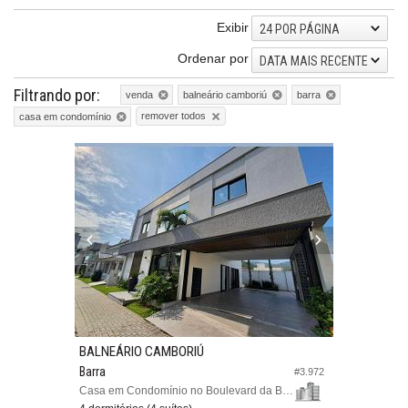
Exibir
24 POR PÁGINA
Ordenar por
DATA MAIS RECENTE
Filtrando por:
venda
balneário camboriú
barra
remover todos
casa em condomínio
BALNEÁRIO CAMBORIÚ
Barra
#3.972
Casa em Condomínio no Boulevard da Barra Park Residence