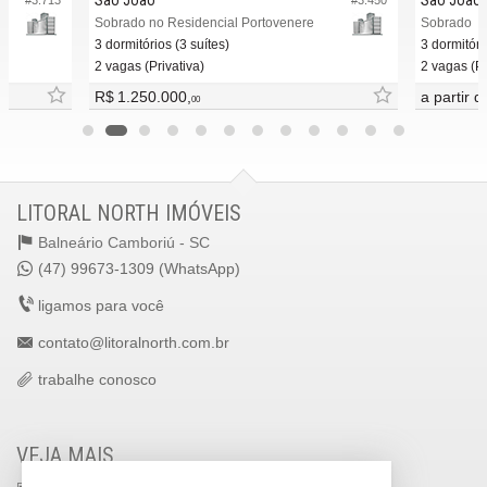
Sobrado no Residencial Portovenere
Sobrado
3 dormitórios (3 suítes)
3 dormitóri
2 vagas (Privativa)
2 vagas (Pr
R$ 1.250.000,
a partir 
00
LITORAL NORTH IMÓVEIS
Balneário Camboriú -
SC
(47) 99673-1309 (WhatsApp)
ligamos para você
contato@litoralnorth.com.br
trabalhe conosco
VEJA MAIS