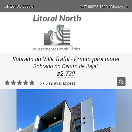
CRECI/SC 5693-J
(47) 99673-1309 (WhatsApp)
Sobrado no Villa Traful
- Pronto para morar
Sobrado no Centro de Itajaí.
#2.739
5
/
5
(
2
avaliações)