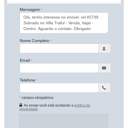
Piso Porcelanato
Piso Vinílico
Mensagem
Infra para Ar Split
Acabamento em Gesso
Área de Serviço
Sacada / Varanda
Sala de Estar
Sala de Jantar
Nome Completo
Sala para 2 Ambientes
Cozinha
Cozinha Americana
Email
Espaço Gourmet
Closet
Lavabo
Banheiro Social
Telefone
Suíte Master
Características do Empreendimento
Medidores Individuais
*
campos obrigatórios
Ao enviar você está aceitando a
política de
Endereço:
privacidade
.
Rua Etevina de Brito
Centro
Itajaí /
SC