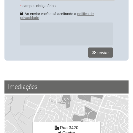
Área de Serviço
*
campos obrigatórios
Living
Sacada / Varanda
Ao enviar você está aceitando a
política de
Sala de Estar
privacidade
.
Sala de Jantar
Cozinha
Cozinha Americana
Sacada Integrada
Hidromassagem
Closet
enviar
Lavabo
Sacada Técnica
Sala de TV
Sala para 3 Ambientes
Suíte Master
Características do Empreendimento
Imediações
Sauna
Bar
Salão de Festas
Piscina
Spa
Espaço Gourmet
Espaço Fitness
Rua 3420
Portaria 24h
Centro
Medidores Individuais