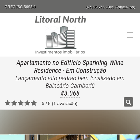
CRECI/SC 5693-J
(47) 99673-1309 (WhatsApp)
Apartamento no Edifício Sparkling Wiine
Residence
- Em Construção
Lançamento alto padrão bem localizado em
Balneário Camboriú
#3.068
5
/
5
(
1
avaliação)