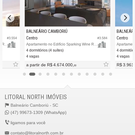
BALNEÁRIO CAMBORIÚ
BALNEÁRI
Centro
Centro
#3.554
#3.584
Apartamento no Edifício Sparkling Wine Residence
Apartamento no Edifício Sparking Wine Residence
Apartament
4 dormitórios (4 suítes)
4 dormitóri
4 vagas
4 vagas
a partir de
R$ 4.674.000,
R$ 3.961
00
LITORAL NORTH IMÓVEIS
Balneário Camboriú -
SC
(47) 99673-1309 (WhatsApp)
ligamos para você
contato@litoralnorth.com.br