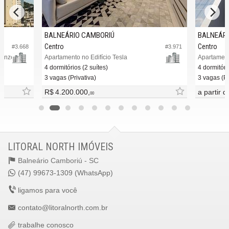
BALNEÁRIO CAMBORIÚ
BALNEÁRI
Centro
Centro
#3.668
#3.971
denze
Apartamento no Edifício Tesla
Apartament
4 dormitórios (2 suítes)
4 dormitóri
3 vagas (Privativa)
3 vagas (Pr
R$ 4.200.000,
a partir 
00
LITORAL NORTH IMÓVEIS
Balneário Camboriú -
SC
(47) 99673-1309 (WhatsApp)
ligamos para você
contato@litoralnorth.com.br
trabalhe conosco