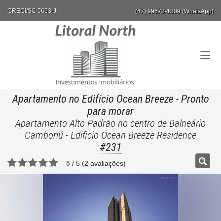
CRECI/SC 5693-J
(47) 99673-1309 (WhatsApp)
Apartamento no Edifício Ocean Breeze
- Pronto
para morar
Apartamento Alto Padrão no centro de Balneário
Camboriú - Edificio Ocean Breeze Residence
#231
5
/
5
(
2
avaliações)