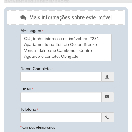
DATA ENTREGUE DEZEMBRO/20
Características do Imóvel
Mais informações sobre este imóvel
Aquecimento de Água
Churrasqueira
Mensagem
Piso Porcelanato
Infra para Ar Split
Fechadura Eletrônica
Área de Serviço
Copa/Cozinha
Living
Sacada / Varanda
Nome Completo
Sala de Estar
Sala de Jantar
Sala para 2 Ambientes
Cozinha Americana
Email
Espaço Gourmet
Sacada Integrada
Closet
Lavabo
Telefone
Sacada Técnica
Sala de TV
Suíte Master
*
campos obrigatórios
Características do Empreendimento