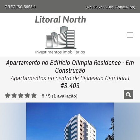
CRECI/SC 5693-J
(47) 99673-1309 (WhatsApp)
Apartamento no Edifício Olimpia Residence
- Em
Construção
Apartamentos no centro de Balneário Camboriú
#3.403
5
/
5
(
1
avaliação)