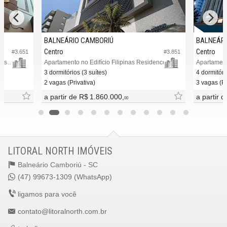
BALNEÁRIO CAMBORIÚ
BALNEÁRI
Centro
Centro
#3.651
#3.851
Cobertura Duplex no Edifício Olimpia Residence
Apartamento no Edifício Filipinas Residence
Apartament
3 dormitórios (3 suítes)
4 dormitóri
2 vagas (Privativa)
3 vagas (Pr
a partir de
R$ 1.860.000,
a partir 
00
LITORAL NORTH IMÓVEIS
Balneário Camboriú -
SC
(47) 99673-1309 (WhatsApp)
ligamos para você
contato@litoralnorth.com.br