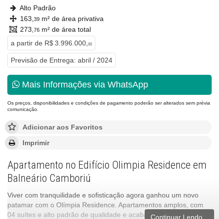
Alto Padrão
163,
m² de área privativa
39
273,
m² de área total
76
a partir de
R$ 3.996.000,
00
Previsão de Entrega: abril / 2024
Mais Informações via WhatsApp
Os preços, disponibilidades e condições de pagamento poderão ser alterados sem prévia
comunicação.
Adicionar aos Favoritos
Imprimir
Apartamento no Edifício Olimpia Residence em
Balneário Camboriú
Viver com tranquilidade e sofisticação agora ganhou um novo
patamar com o Olímpia Residence. Apartamentos amplos, com
04 suítes e alto padrão de qualidade e acabamentos mostram
Continuar Lendo...