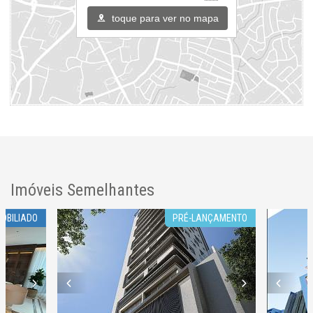
Endereço:
toque para ver no mapa
Rua 1451
Centro
Balneário Camboriú /
SC
ver mapa abaixo
Imóveis Semelhantes
OBILIADO
PRÉ-LANÇAMENTO