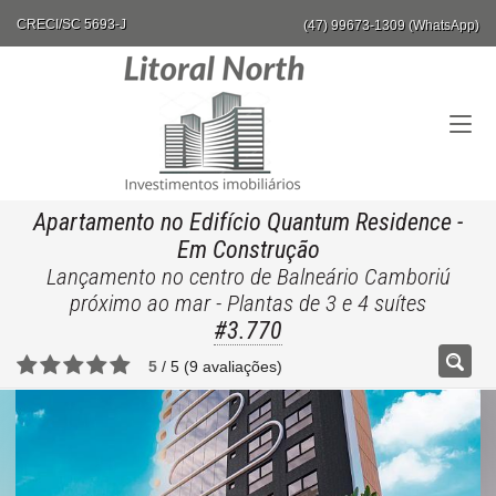
CRECI/SC 5693-J
(47) 99673-1309 (WhatsApp)
Apartamento no Edifício Quantum Residence
-
Em Construção
Lançamento no centro de Balneário Camboriú
próximo ao mar - Plantas de 3 e 4 suítes
#3.770
5
/
5
(
9
avaliações)