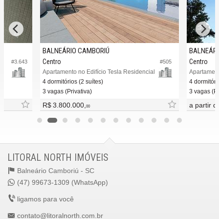
BALNEÁRIO CAMBORIÚ
BALNEÁRI
Centro
Centro
#3.643
#505
Apartamento no Edifício Tesla Residencial
Apartament
4 dormitórios (2 suítes)
4 dormitóri
3 vagas (Privativa)
3 vagas (Pr
R$ 3.800.000,
a partir 
00
LITORAL NORTH IMÓVEIS
Balneário Camboriú -
SC
(47) 99673-1309 (WhatsApp)
ligamos para você
contato@litoralnorth.com.br