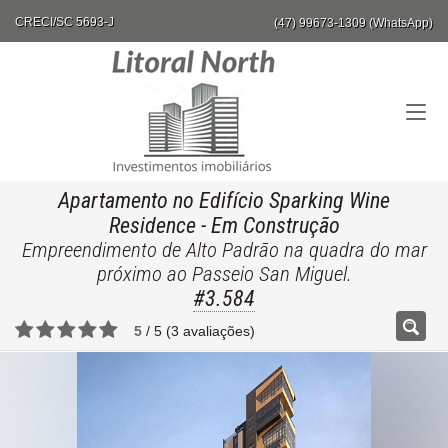
CRECI/SC 5693-J
(47) 99673-1309 (WhatsApp)
Apartamento no Edifício Sparking Wine
Residence
- Em Construção
Empreendimento de Alto Padrão na quadra do mar
próximo ao Passeio San Miguel.
#3.584
5
/
5
(
3
avaliações)