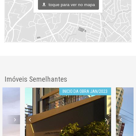
Hall Decorado e Mobiliado
toque para ver no mapa
Estar Social
Acessibilidade para PNE
Endereço:
Rua 3420
Centro
Balneário Camboriú /
SC
ver mapa abaixo
Imóveis Semelhantes
INICIO DA OBRA JAN/2023