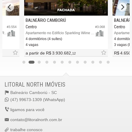
BALNEÁRIO CAMBORIÚ
BALNEÁRI
Centro
Centro
#3.554
#3.068
Apartamento no Edifício Sparkling Wine Residence
Apartamento no Edifício Sparkling Wiine Residence
4 dormitórios (4 suítes)
4 dormitóri
4 vagas
3 vagas (Pr
a partir de
R$ 3.930.682,
R$ 4.650
12
LITORAL NORTH IMÓVEIS
Balneário Camboriú -
SC
(47) 99673-1309 (WhatsApp)
ligamos para você
contato@litoralnorth.com.br
trabalhe conosco