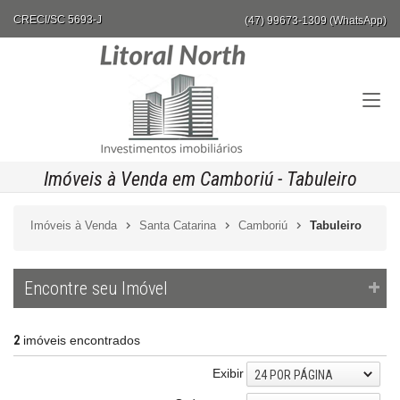
CRECI/SC 5693-J
(47) 99673-1309 (WhatsApp)
Imóveis à Venda em Camboriú - Tabuleiro
Imóveis à Venda
Santa Catarina
Camboriú
Tabuleiro
Encontre seu Imóvel
2
imóveis encontrados
Exibir
24 POR PÁGINA