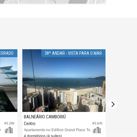
O-FINAMENTE MOBILIADO
ORIÚ
BALNEÁRIO CAMBORIÚ
Centro
#2.592
#808
ício Magnifique Tower
Apartamento no Edifício Unique Tower
es)
3 dormitórios (3 suítes)