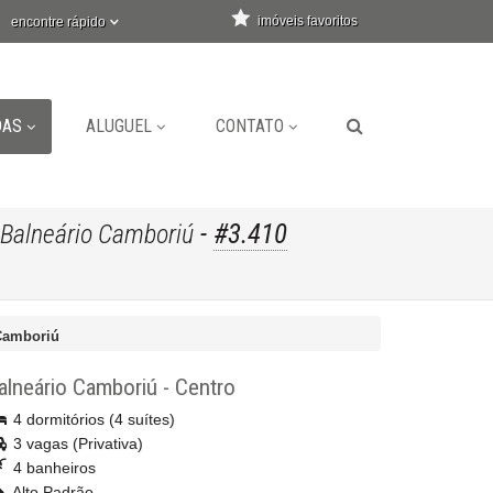
imóveis favoritos
encontre rápido
DAS
ALUGUEL
CONTATO
-
#3.410
Balneário Camboriú
Camboriú
alneário Camboriú
-
Centro
4 dormitórios (4 suítes)
3 vagas (Privativa)
4 banheiros
Alto Padrão