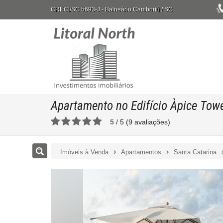
CRECI/SC 5693-J
- Balneário Camboriú /
SC
Apartamento no Edifício Àpice Tow
5
/
5
(
9
avaliações)
Imóveis à Venda
Apartamentos
Santa Catarina