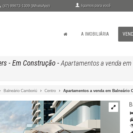
ligamos para você
(47) 99673-1309 (WhatsApp)
A IMOBILIÁRIA
VEN
ers
- Em Construção
-
Apartamentos a venda em 
Balneário Camboriú
Centro
Apartamentos a venda em Balneário 
B