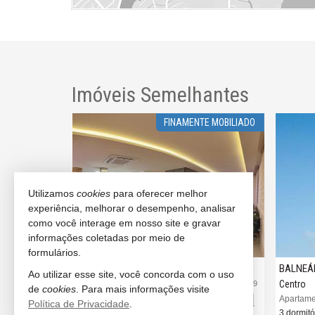
Imóveis Semelhantes
* ANDAR - VISTA PARA O MAR
ÓTIMA LOCALIZAÇ
Utilizamos
cookies
para oferecer melhor
experiência, melhorar o desempenho, analisar
como você interage em nosso site e gravar
informações coletadas por meio de
formulários.
CAMBORIÚ
BALNEÁRIO CAMBORIÚ
Ao utilizar esse site, você concorda com o uso
Centro
#3.645
#3.
de
cookies
. Para mais informações visite
Apartamento no Edifício Grand Place Tower
Apartamento no Edifício Elegance Tower
Política de Privacidade
.
4 suítes)
3 dormitórios (3 suítes)