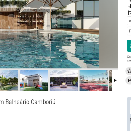
a
P
Os
al
em Balneário Camboriú