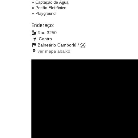
Captação de Água
Portão Eletrônico
Playground
Endereço:
Rua 3250
Centro
Balneário Camboriú /
SC
ver mapa abaixo