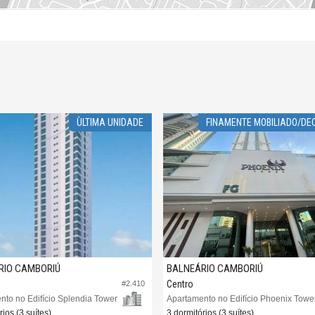
ÃO
FINAMENTE MOBILIADO
ANDAR ALT
BALNEÁRIO CAMBORIÚ
BALNEÁRIO CAMB
Centro
Centro
970
#2.922
Apartamento no Edifício Phoenix Tower
Apartamento no Edif
3 dormitórios (3 suítes)
3 dormitórios (3 suít