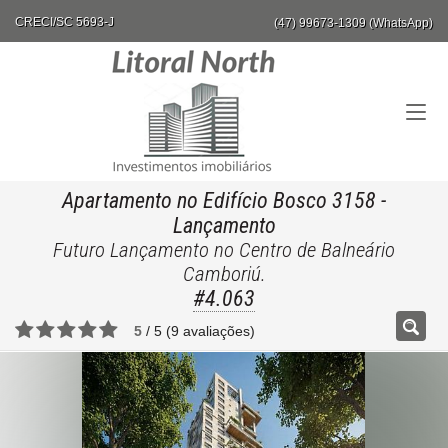
CRECI/SC 5693-J
(47) 99673-1309 (WhatsApp)
Apartamento no Edifício Bosco 3158
-
Lançamento
Futuro Lançamento no Centro de Balneário
Camboriú.
#4.063
5
/
5
(
9
avaliações)