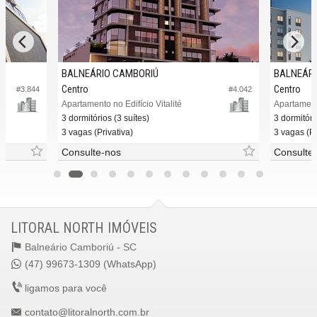
BALNEÁRIO CAMBORIÚ
BALNEÁRI
Centro
Centro
#3.844
#4.042
Apartamento no Edifício Vitalité
Apartament
3 dormitórios (3 suítes)
3 dormitóri
3 vagas (Privativa)
3 vagas (Pr
Consulte-nos
Consulte
LITORAL NORTH IMÓVEIS
Balneário Camboriú -
SC
(47) 99673-1309 (WhatsApp)
ligamos para você
contato@litoralnorth.com.br