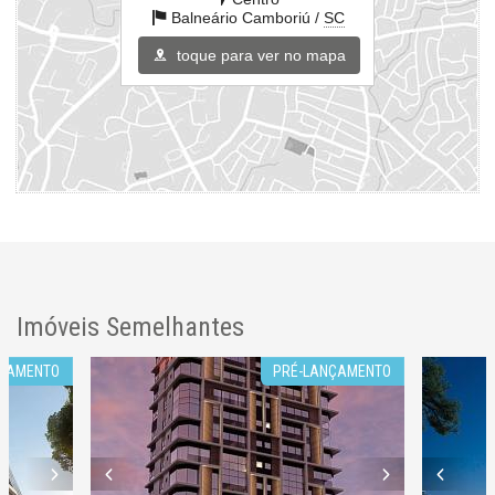
Balneário Camboriú /
SC
Rua 3158
Centro
toque para ver no mapa
Balneário Camboriú /
SC
ver mapa abaixo
Imóveis Semelhantes
NÇAMENTO
PRÉ-LANÇAMENTO