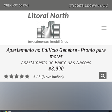
CRECI/SC 5693-J
(47) 99673-1309 (WhatsApp)
Apartamento no Edifício Genebra
- Pronto para
morar
Apartamento no Bairro das Nações
#3.990
5
/
5
(
3
avaliações)