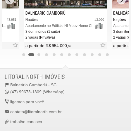
BALNEÁRIO CAMBORIÚ
BALNEÁRI
Nações
Nações
#3.951
#3.090
Apartamento no Edifício Monterrey Residence
Apartamento no Edifício Nf Moov Home Club
Apartament
3 dormitórios (1 suíte)
3 dormitóri
2 vagas (Privativa)
2 vagas (Pr
a partir de
R$ 954.000,
a partir 
00
LITORAL NORTH IMÓVEIS
Balneário Camboriú -
SC
(47) 99673-1309 (WhatsApp)
ligamos para você
contato@litoralnorth.com.br
trabalhe conosco