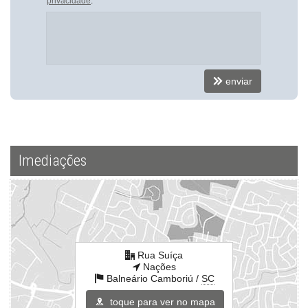
privacidade
.
Elevador
Hall Decorado e Mobiliado
Endereço:
Rua Suíça
Nações
enviar
Balneário Camboriú /
SC
ver mapa abaixo
Imediações
Rua Suíça
Nações
Balneário Camboriú /
SC
toque para ver no mapa