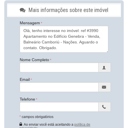
Infra para Ar Split
Vista Livre
Mais informações sobre este imóvel
Acabamento em Gesso
Móveis Planejados
Mensagem
Vista Panorâmica
Área de Serviço
Copa
Sacada / Varanda
Sacada com Churrasqueira
Sala de Estar
Sala de Jantar
Cozinha
Nome Completo
Cozinha Americana
Espaço Gourmet
Banheiro Social
Email
Sala de TV
Suíte Standard
Características do Empreendimento
Salão de Festas
Telefone
Medidores Individuais
Captação de Água
Portão Eletrônico
*
campos obrigatórios
Brinquedoteca
Gás Central
Ao enviar você está aceitando a
política de