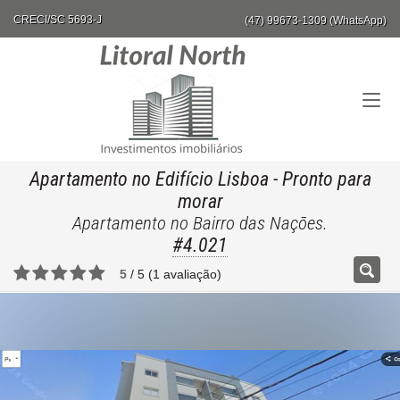
CRECI/SC 5693-J
(47) 99673-1309 (WhatsApp)
Apartamento no Edifício Lisboa
- Pronto para
morar
Apartamento no Bairro das Nações.
#4.021
5
/
5
(
1
avaliação)