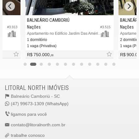
BALNEÁRIO CAMBORIÚ
BALNEÁRI
Nações
Nações
#3.913
#3.515
Apartamento no Edifício Jardim Das Américas
Apartament
1 dormitório
2 dormitóri
1 vaga (Privativa)
1 vaga (Pri
R$ 750.000,
R$ 900.0
00
LITORAL NORTH IMÓVEIS
Balneário Camboriú -
SC
(47) 99673-1309 (WhatsApp)
ligamos para você
contato@litoralnorth.com.br
trabalhe conosco