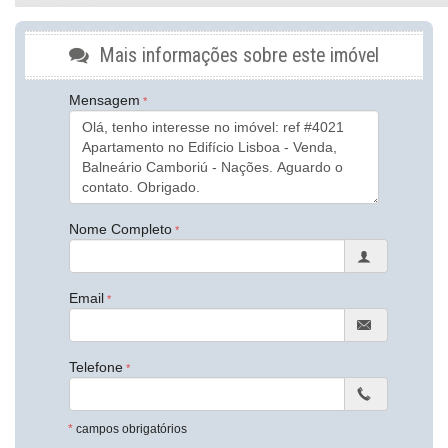
Piso Porcelanato
Decorado
Móveis Planejados
Mais informações sobre este imóvel
Área de Serviço
Sala de Estar
Mensagem
Sala de Jantar
Cozinha Americana
Sacada Integrada
Banheiro Social
Características do Empreendimento
Salão de Festas
Captação de Água
Nome Completo
Portão Eletrônico
Elevador
Hall Decorado e Mobiliado
Email
Endereço:
Rua Portugal
Nações
Telefone
Balneário Camboriú /
SC
ver mapa abaixo
*
campos obrigatórios