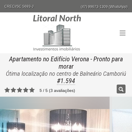
CRECI/SC 5693-J
(47) 99673-1309 (WhatsApp)
Apartamento no Edifício Verona
- Pronto para
morar
Ótima localização no centro de Balneário Camboriú
#1.594
5
/
5
(
3
avaliações)