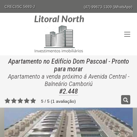
CRECI/SC 5693-J
(47) 99673-1309 (WhatsApp)
Apartamento no Edifício Dom Pascoal
- Pronto
para morar
Apartamento a venda próximo á Avenida Central -
Balneário Camboriú
#2.448
5
/
5
(
1
avaliação)