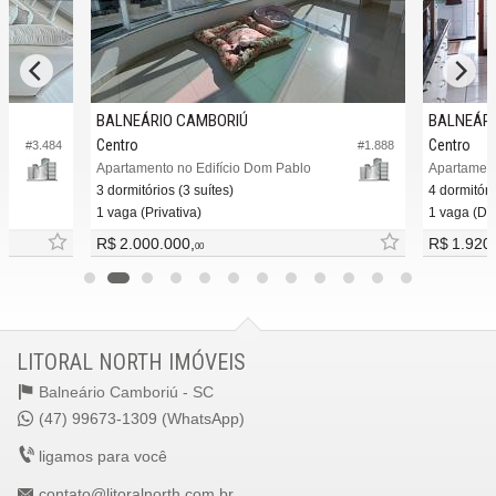
BALNEÁRIO CAMBORIÚ
BALNEÁRI
Centro
Centro
#3.484
#1.888
Apartamento no Edifício Dom Pablo
Apartament
3 dormitórios (3 suítes)
4 dormitóri
1 vaga (Privativa)
1 vaga (Du
R$ 2.000.000,
R$ 1.920
00
LITORAL NORTH IMÓVEIS
Balneário Camboriú -
SC
(47) 99673-1309 (WhatsApp)
ligamos para você
contato@litoralnorth.com.br