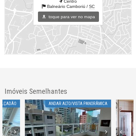
Centro
Balneário Camboriú /
SC
toque para ver no mapa
Imóveis Semelhantes
CALÇADÃO
ANDAR ALTO/VISTA PANORÂMICA