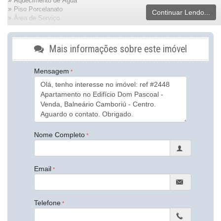
Aquecimento de Água
Piso Porcelanato
Continuar Lendo...
Área de Serviço
Sacada com Churrasqueira
Sala de Estar
Sala de Jantar
Mais informações sobre este imóvel
Cozinha Americana
Lavabo
Mensagem
Características do Empreendimento
Sala de Jogos
Salão de Festas
Piscina
Playground
Piscina Infantil
Elevador
Nome Completo
Endereço:
Rua 201
Email
Centro
Balneário Camboriú /
SC
ver mapa abaixo
Telefone