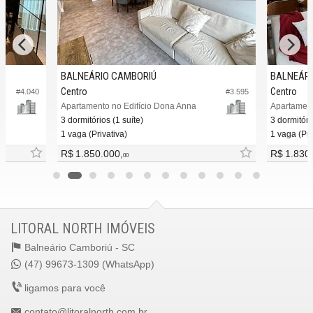
BALNEÁRIO CAMBORIÚ
BALNEÁRI
Centro
Centro
#4.040
#3.595
Apartamento no Edifício Dona Anna
Apartamento
3 dormitórios (1 suíte)
3 dormitóri
1 vaga (Privativa)
1 vaga (Pri
R$ 1.850.000,
R$ 1.830
00
LITORAL NORTH IMÓVEIS
Balneário Camboriú -
SC
(47) 99673-1309 (WhatsApp)
ligamos para você
contato@litoralnorth.com.br