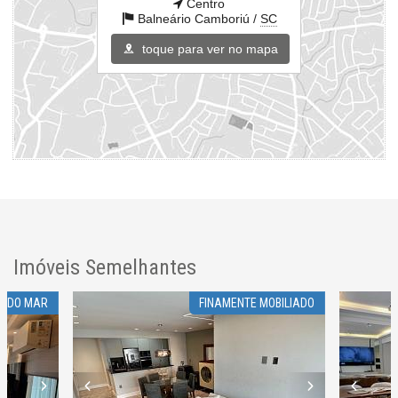
Centro
Balneário Camboriú /
SC
toque para ver no mapa
Imóveis Semelhantes
S DO MAR
FINAMENTE MOBILIADO