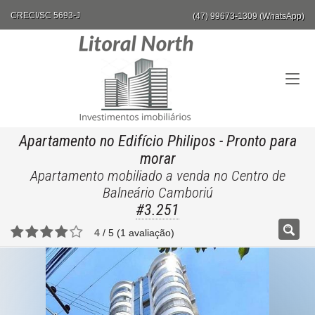
CRECI/SC 5693-J
(47) 99673-1309 (WhatsApp)
Apartamento no Edifício Philipos
- Pronto para
morar
Apartamento mobiliado a venda no Centro de
Balneário Camboriú
#3.251
4
/
5
(
1
avaliação)