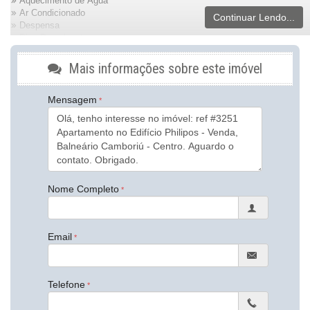
Aquecimento de Água
Ar Condicionado
Continuar Lendo...
Despensa
Piso Porcelanato
Decorado
Móveis Planejados
Mais informações sobre este imóvel
Área de Serviço
Sacada com Churrasqueira
Mensagem
Sala de Estar
Sala de Jantar
Cozinha Americana
Lavabo
Banheiro Social
Demi-Suíte
Características do Empreendimento
Nome Completo
Captação de Água
Portão Eletrônico
Hall Decorado e Mobiliado
Email
Endereço:
Rua 3150
Centro
Telefone
Balneário Camboriú /
SC
ver mapa abaixo