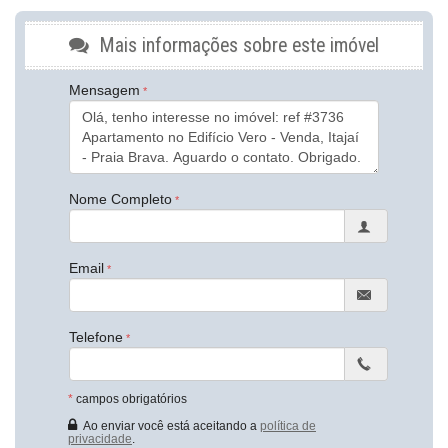
Piso Vinílico
Infra para Ar Split
Mais informações sobre este imóvel
Andar Alto
Vista Livre
Vista Mar
Mensagem
Acabamento em Gesso
Fechadura Eletrônica
Vista Panorâmica
Aceita Pet
Área de Serviço
Copa
Nome Completo
Estar Íntimo
Living
Sacada / Varanda
Sacada com Churrasqueira
Email
Sala de Estar
Sala de Jantar
Cozinha
Cozinha Americana
Telefone
Espaço Gourmet
Closet
Lavabo
*
campos obrigatórios
Sacada Técnica
Banheiro Social
Ao enviar você está aceitando a
política de
privacidade
.
Sala de TV