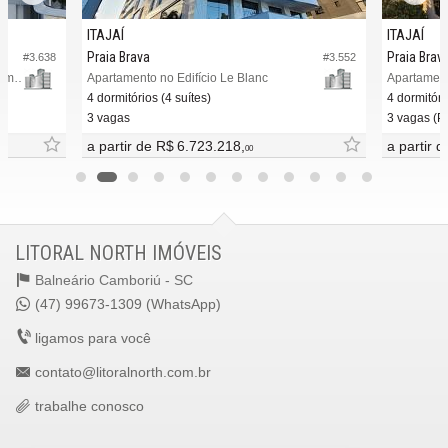
ITAJAÍ
ITAJAÍ
Praia Brava
Praia Brav
#3.638
#3.552
Apartamento no Edifício Atmosphere Home Spa
Apartamento no Edifício Le Blanc
Apartament
4 dormitórios (4 suítes)
4 dormitóri
3 vagas
3 vagas (Pr
a partir de
R$ 6.723.218,
a partir 
00
LITORAL NORTH IMÓVEIS
Balneário Camboriú -
SC
(47) 99673-1309 (WhatsApp)
ligamos para você
contato@litoralnorth.com.br
trabalhe conosco