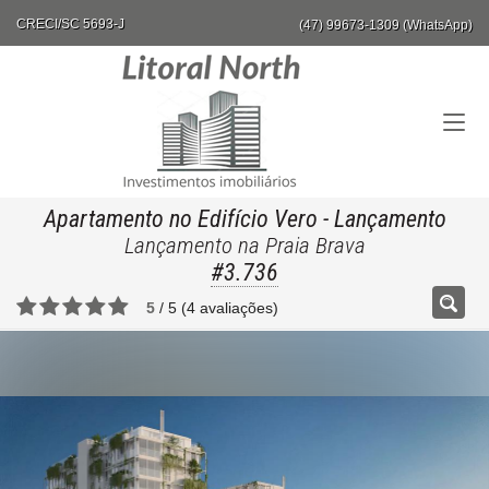
CRECI/SC 5693-J
(47) 99673-1309 (WhatsApp)
Apartamento no Edifício Vero
- Lançamento
Lançamento na Praia Brava
#3.736
5
/
5
(
4
avaliações)