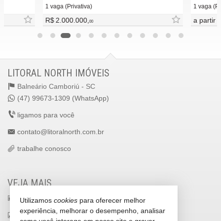
1 vaga (Privativa)
1 vaga (Pri
R$ 2.000.000,
a partir 
00
LITORAL NORTH IMÓVEIS
Balneário Camboriú -
SC
(47) 99673-1309 (WhatsApp)
ligamos para você
contato@litoralnorth.com.br
trabalhe conosco
VEJA MAIS
receba nosso newsletter
Utilizamos
cookies
para oferecer melhor
experiência, melhorar o desempenho, analisar
indicadores financeiros