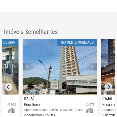
Imóveis Semelhantes
S DO MAR
FINAMENTE MOBILIADO
ITAJAÍ
ITAJAÍ
Praia Brava
Praia Brav
#3.932
#2.875
Apartamento no Edifício Brava Hill Residence
2 dormitórios (1 suíte)
2 dormitóri