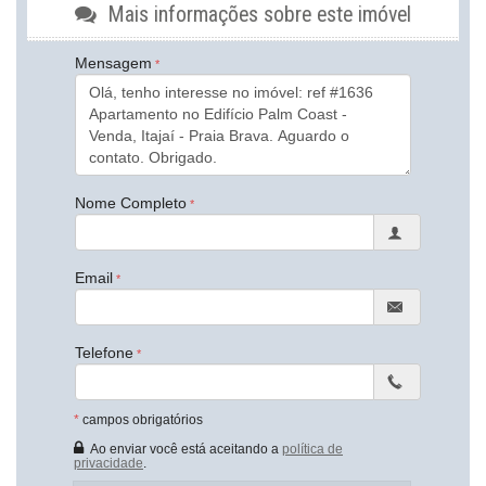
Piso Porcelanato
Mais informações sobre este imóvel
Área de Serviço
Copa
Mensagem
Sacada com Churrasqueira
Sala de Estar
Sala de Jantar
Cozinha
Cozinha Americana
Espaço Gourmet
Características do Empreendimento
Nome Completo
Piscina
Espaço Gourmet
Portão Eletrônico
Email
Endereço:
Rua Suécia
Praia Brava
Telefone
Itajaí /
SC
ver mapa abaixo
*
campos obrigatórios
Ao enviar você está aceitando a
política de
privacidade
.