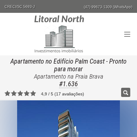
CRECI/SC 5693-J
(47) 99673-1309 (WhatsApp)
Apartamento no Edifício Palm Coast
- Pronto
para morar
Apartamento na Praia Brava
#1.636
4,9
/
5
(
17
avaliações)