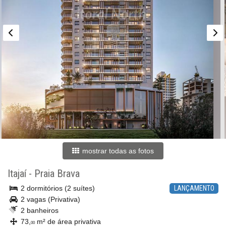
mostrar todas as fotos
Itajaí
-
Praia Brava
2 dormitórios (2 suítes)
LANÇAMENTO
2 vagas (Privativa)
2 banheiros
73,
m² de área privativa
00