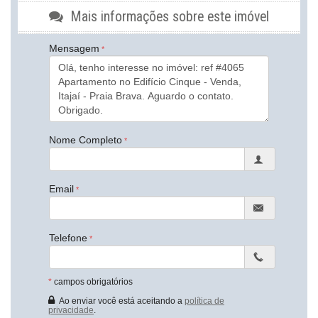
Andar Alto
Mais informações sobre este imóvel
Vista Livre
Acabamento em Gesso
Mensagem
Fechadura Eletrônica
Vista Panorâmica
Área de Serviço
Copa
Sacada com Churrasqueira
Sala de Estar
Sala de Jantar
Cozinha
Nome Completo
Cozinha Americana
Espaço Gourmet
Lavabo
Email
Sacada Técnica
Banheiro Social
Sala de TV
Suíte Standard
Telefone
Características do Empreendimento
Sala de Jogos
Salão de Festas
*
campos obrigatórios
Piscina
Espaço Gourmet
Ao enviar você está aceitando a
política de
privacidade
.
Espaço Fitness