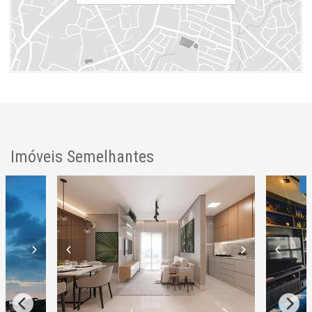
ver mapa abaixo
Imóveis Semelhantes
F