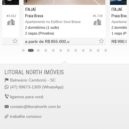
ITAJAÍ
ITAJAÍ
Praia Brava
Praia Brav
#3.012
#1.719
Apartamento no Edifício Soul Brava
Apartament
2 dormitórios (1 suíte)
2 dormitóri
2 vagas (Privativa)
1 vaga (Pri
a partir de
R$ 855.000,
R$ 990.0
00
LITORAL NORTH IMÓVEIS
Balneário Camboriú -
SC
(47) 99673-1309 (WhatsApp)
ligamos para você
contato@litoralnorth.com.br
trabalhe conosco