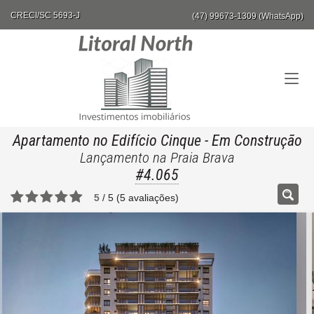
CRECI/SC 5693-J
(47) 99673-1309 (WhatsApp)
Apartamento no Edifício Cinque
- Em Construção
Lançamento na Praia Brava
#4.065
5
/
5
(
5
avaliações)