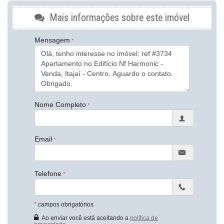
Piso Porcelanato
Piso Vinílico
Mais informações sobre este imóvel
TV a Cabo
Infra para Ar Split
Andar Alto
Mensagem
Vista Livre
Acabamento em Gesso
Fechadura Eletrônica
Vista Panorâmica
Área de Serviço
Copa
Living
Nome Completo
Sacada / Varanda
Sacada com Churrasqueira
Sala de Estar
Sala de Jantar
Email
Cozinha
Cozinha Americana
Espaço Gourmet
Telefone
Closet
Lavabo
Sacada Técnica
Banheiro Social
*
campos obrigatórios
Sala de TV
Ao enviar você está aceitando a
política de
Sala para 3 Ambientes