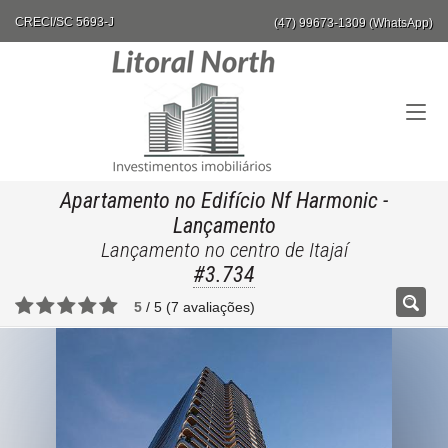
CRECI/SC 5693-J
(47) 99673-1309 (WhatsApp)
Apartamento no Edifício Nf Harmonic
-
Lançamento
Lançamento no centro de Itajaí
#3.734
5
/
5
(
7
avaliações)