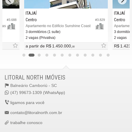
ITAJAÍ
ITAJAÍ
Centro
Centro
#3.688
#3.829
guas
Apartamento no Edifício Sunshine Coast
Apartament
3 dormitórios (1 suíte)
3 dormitóri
2 vagas (Privativa)
2 vagas
a partir de
R$ 1.450.000,
R$ 1.423
00
LITORAL NORTH IMÓVEIS
Balneário Camboriú -
SC
(47) 99673-1309 (WhatsApp)
ligamos para você
contato@litoralnorth.com.br
trabalhe conosco