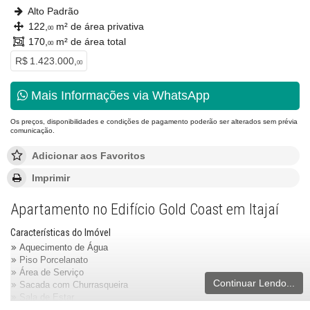
Alto Padrão
122,
m² de área privativa
00
170,
m² de área total
00
R$ 1.423.000,
00
Mais Informações via WhatsApp
Os preços, disponibilidades e condições de pagamento poderão ser alterados sem prévia
comunicação.
Adicionar aos Favoritos
Imprimir
Apartamento no Edifício Gold Coast em Itajaí
Características do Imóvel
Aquecimento de Água
Piso Porcelanato
Área de Serviço
Continuar Lendo...
Sacada com Churrasqueira
Sala de Estar
Sala de Jantar