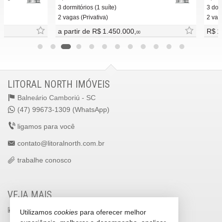
3 dormitórios (1 suíte)
3 dormitóri
2 vagas (Privativa)
2 vagas (Pr
a partir de
R$ 1.450.000,
R$ 1.500
00
LITORAL NORTH IMÓVEIS
Balneário Camboriú -
SC
(47) 99673-1309 (WhatsApp)
ligamos para você
contato@litoralnorth.com.br
trabalhe conosco
VEJA MAIS
receba nosso newsletter
Utilizamos
cookies
para oferecer melhor