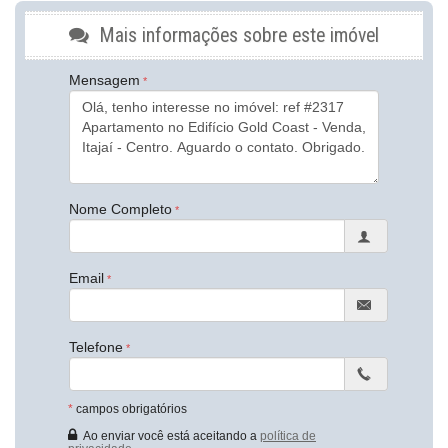
Cozinha Americana
Mais informações sobre este imóvel
Características do Empreendimento
Sala de Jogos
Mensagem
Salão de Festas
Piscina
Espaço Fitness
Playground
Piscina Infantil
Elevador
Nome Completo
Endereço:
Rua João Sandri
Centro
Itajaí /
SC
Email
ver mapa abaixo
Telefone
*
campos obrigatórios
Ao enviar você está aceitando a
política de