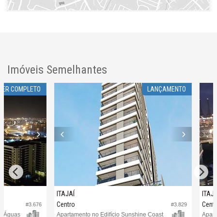
Imóveis Semelhantes
COMPLETO
LANÇAMENTO
ITAJAÍ
ITAJAÍ
Centro
Centro
#3.676
#3.829
uas
Apartamento no Edifício Sunshine Coast
Apartament