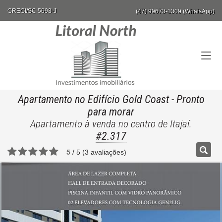
CRECI/SC 5693-J
(47) 99673-1309 (WhatsApp)
Apartamento no Edifício Gold Coast
- Pronto
para morar
Apartamento à venda no centro de Itajaí.
#2.317
5
/
5
(
3
avaliações)