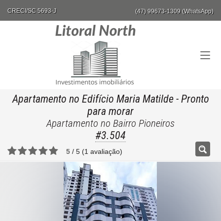
CRECI/SC 5693-J
(47) 99673-1309 (WhatsApp)
Apartamento no Edifício Maria Matilde
- Pronto
para morar
Apartamento no Bairro Pioneiros
#3.504
5
/
5
(
1
avaliação)