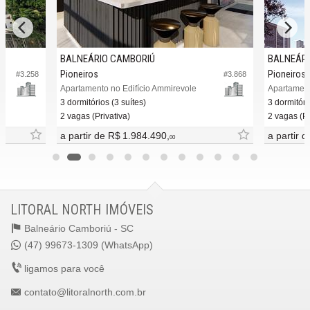
BALNEÁRIO CAMBORIÚ
BALNEÁRI
Pioneiros
Pioneiros
#3.258
#3.868
Apartamento no Edifício Ammirevole
Apartament
3 dormitórios (3 suítes)
3 dormitóri
2 vagas (Privativa)
2 vagas (Pr
a partir de
R$ 1.984.490,
a partir 
00
LITORAL NORTH IMÓVEIS
Balneário Camboriú -
SC
(47) 99673-1309 (WhatsApp)
ligamos para você
contato@litoralnorth.com.br