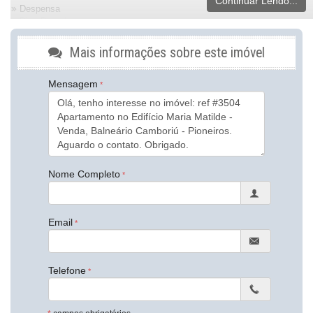
Continuar Lendo...
Despensa
Piso Porcelanato
Decorado
Móveis Planejados
Mais informações sobre este imóvel
Área de Serviço
Sacada com Churrasqueira
Mensagem
Sala de Estar
Sala de Jantar
Cozinha
Banheiro Social
Características do Empreendimento
Salão de Festas
Captação de Água
Nome Completo
Elevador
Box de Praia
Hall Decorado e Mobiliado
Email
Endereço:
Rua Osmar de Souza Nunes
Pioneiros
Telefone
Balneário Camboriú /
SC
ver mapa abaixo