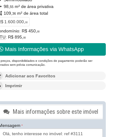
98,
m² de área privativa
55
109,
m² de área total
36
$ 1.600.000,
00
ondomínio: R$ 450,
00
PTU
: R$ 895,
00
Mais Informações via WhatsApp
 preços, disponibilidades e condições de pagamento poderão ser
terados sem prévia comunicação.
Adicionar aos Favoritos
Imprimir
Mais informações sobre este imóvel
Mensagem