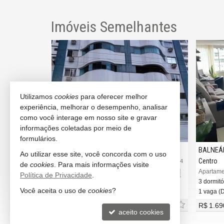
Imóveis Semelhantes
ODA GIGANTE
Utilizamos
cookies
para oferecer melhor
experiência, melhorar o desempenho, analisar
como você interage em nosso site e gravar
informações coletadas por meio de
formulários.
BALNEÁRIO CAMBORIÚ
BALNEÁ
Ao utilizar esse site, você concorda com o uso
Pioneiros
Centro
#3.258
#3.504
de
cookies
. Para mais informações visite
Regina
Apartamento no Edifício Maria Matilde
Política de Privacidade
.
3 dormitórios (1 suíte)
3 dormitó
Você aceita o uso de
cookies
?
2 vagas (Privativa)
1 vaga (
R$ 1.450.000,
R$ 1.69
00
aceito cookies