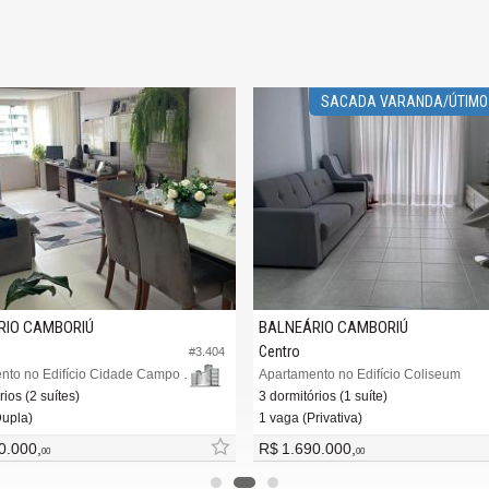
SACADA VARANDA/ÚTIMO
RIO CAMBORIÚ
BALNEÁRIO CAMBORIÚ
Centro
#3.404
Apartamento no Edifício Cidade Campo Grande
Apartamento no Edifício Coliseum
rios (2 suítes)
3 dormitórios (1 suíte)
Dupla)
1 vaga (Privativa)
0.000,
R$ 1.690.000,
00
00