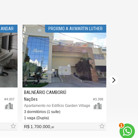
 ANDAR
PROXIMO A AV.MARTIN LUTHER
ÓTIMA L
BALNEÁRIO CAMBORIÚ
BALNEÁRIO 
Nações
Pioneiros
#4.007
#3.398
Apartamento no Edifício Garden Village
Apartamento no
3 dormitórios (1 suíte)
3 dormitórios (
1 vaga (Dupla)
2 vagas (Privat
2
R$ 1.700.000,
a partir de
R
00