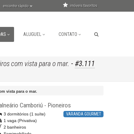
imóveis favoritos
encontre rápido
DAS
ALUGUEL
CONTATO
-
#3.111
ros com vista para o mar.
om vista para o mar.
alneário Camboriú
-
Pioneiros
3 dormitórios (1 suíte)
VARANDA GOURMET
1 vaga (Privativa)
2 banheiros
Semimobiliado