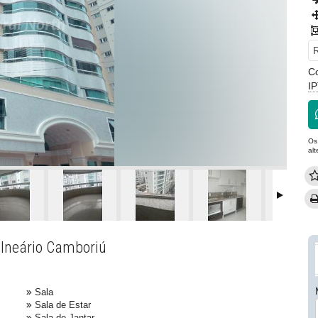
R
C
I
Os
al
alneário Camboriú
Sala
Sala de Estar
Sala de Jantar