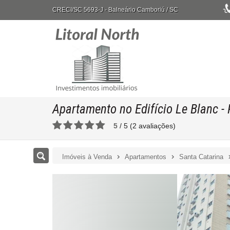
CRECI/SC 5693-J
- Balneário Camboriú /
SC
Apartamento no Edifício Le Blanc
- 
5
/
5
(
2
avaliações)
Imóveis à Venda
Apartamentos
Santa Catarina